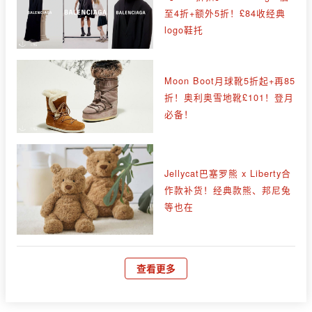
至4折+额外5折！£84收经典
logo鞋托
Moon Boot月球靴5折起+再85
折！奥利奥雪地靴£101！登月
必备！
Jellycat巴塞罗熊 x Liberty合
作款补货！经典款熊、邦尼兔
等也在
查看更多