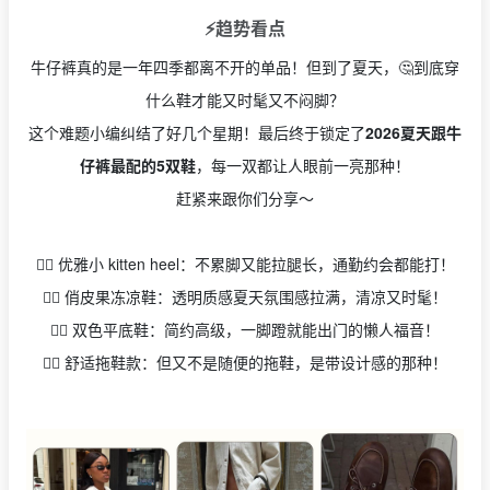
⚡️趋势看点
牛仔裤真的是一年四季都离不开的单品！但到了夏天，🤔到底穿
什么鞋才能又时髦又不闷脚？
这个难题小编纠结了好几个星期！最后终于锁定了
2026夏天跟牛
仔裤最配的5双鞋
，每一双都让人眼前一亮那种！
赶紧来跟你们分享～
👉🏻 优雅小 kitten heel：不累脚又能拉腿长，通勤约会都能打！
👉🏻 俏皮果冻凉鞋：透明质感夏天氛围感拉满，清凉又时髦！
👉🏻 双色平底鞋：简约高级，一脚蹬就能出门的懒人福音！
👉🏻 舒适拖鞋款：但又不是随便的拖鞋，是带设计感的那种！