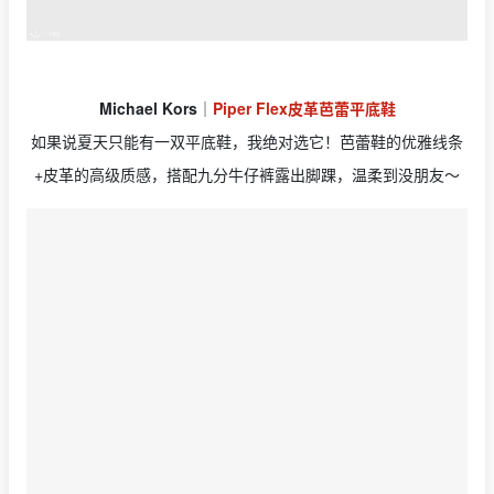
Michael Kors
｜
Piper Flex皮革芭蕾平底鞋
如果说夏天只能有一双平底鞋，我绝对选它！芭蕾鞋的优雅线条
+皮革的高级质感，搭配九分牛仔裤露出脚踝，温柔到没朋友～