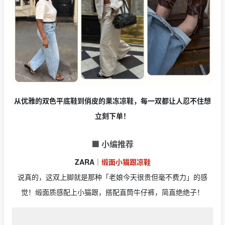
从优雅的双色平底鞋到俏皮的果冻凉鞋，每一双都让人忍不住想
立刻下单！
🟩 小编推荐
ZARA
｜
缎面小猫跟凉鞋
说真的，这双上脚就是那种「老娘今天很贵但毫不费力」的感
觉！缎面质感配上小猫跟，搭配直筒牛仔裤，简直绝绝子！