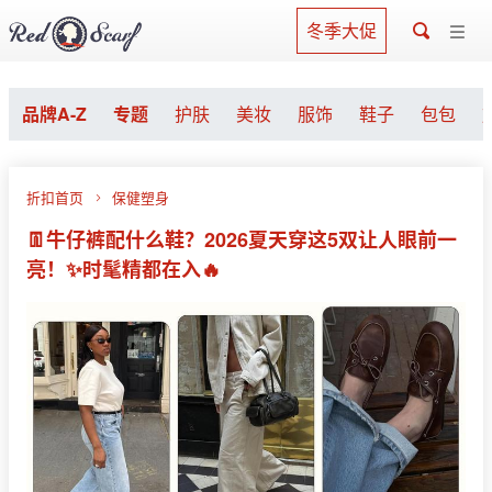
冬季大促
品牌A-Z
专题
护肤
美妆
服饰
鞋子
包包
折扣首页
保健塑身
👖牛仔裤配什么鞋？2026夏天穿这5双让人眼前一
亮！✨时髦精都在入🔥