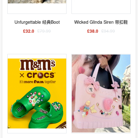
Unfurgettable 经典Boot
Wicked Glinda Siren 带扣鞋
£32.0
£79.99
£38.0
£94.99