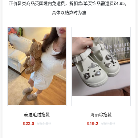
正价鞋类商品英国境内免运费，折扣款/单买饰品需运费£4.95，
具体以结算时为准
泰迪毛绒拖鞋
玛丽珍拖鞋
£22.0
£54.99
£19.2
£59.99