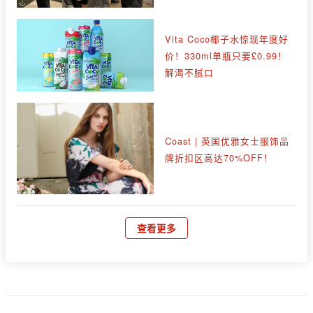
Vita Coco椰子水惊现年度好
价！330ml单瓶只要£0.99！
解渴不腻口
Coast | 英国优雅女士服饰品
牌折扣区高达70%OFF！
查看更多