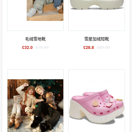
毛绒雪地靴
雪屋加绒短靴
£32.0
£79.99
£28.8
£89.99