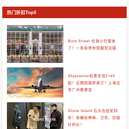
热门折扣Top5
Bute Street 伦敦小巴黎来
了！一条街带你穿越到法国
Skyscanner机票史低£145
起！近期回国抓紧订！上海北
京广州都便宜
Stone Island 石头岛低至四
折！收徽标神裤、卫衣、拉链
针织衫！