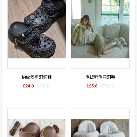
豹纹鲸鱼洞洞鞋
毛绒鲸鱼洞洞鞋
£24.0
£74.99
£25.6
£79.99