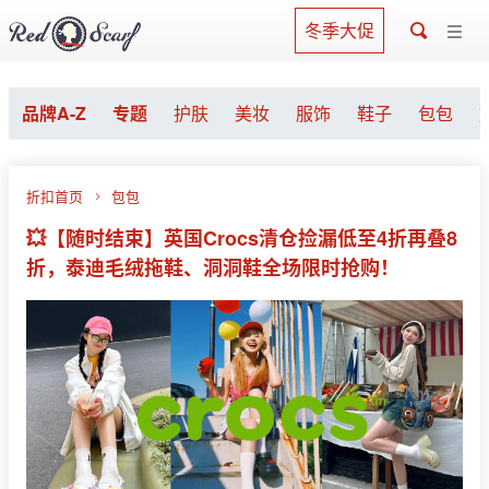
冬季大促
品牌A-Z
专题
护肤
美妆
服饰
鞋子
包包
折扣首页
包包
💥【随时结束】英国Crocs清仓捡漏低至4折再叠8
折，泰迪毛绒拖鞋、洞洞鞋全场限时抢购！