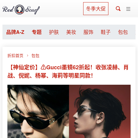
冬季大促
品牌A-Z
专题
护肤
美妆
服饰
鞋子
包包
折扣首页
包包
【神仙定价】⚠️Gucci墨镜62折起！收张凌赫、肖
战、倪妮、杨幂、海莉等明星同款！