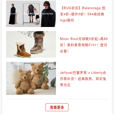
【BUG折扣】Balenciaga 低
至4折+额外5折！£84收经典
logo鞋托
Moon Boot月球靴5折起+再85
折！奥利奥雪地靴£101！登月
必备！
Jellycat巴塞罗熊 x Liberty合
作款补货！经典款熊、邦尼兔
等也在
查看更多