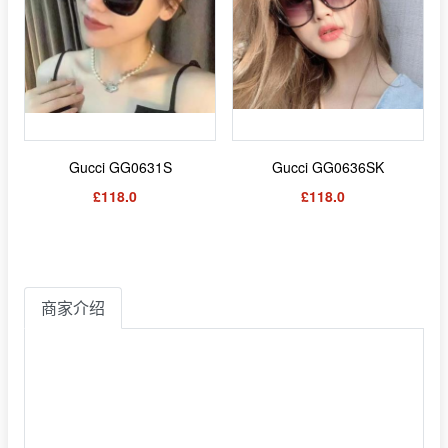
Gucci GG0631S
Gucci GG0636SK
£118.0
£118.0
商家介绍