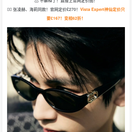
⚠️ 不解释了！直接上官网定价图！
👉🏻 张凌赫、海莉同款！官网定价£270！
Vista Expert神仙定价只
要£167！变相62折！