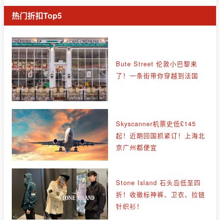
热门折扣Top5
Bute Street 伦敦小巴黎来
了！一条街带你穿越到法国
Skyscanner机票史低£145
起！近期回国抓紧订！上海北
京广州都便宜
Stone Island 石头岛低至四
折！收徽标神裤、卫衣、拉链
针织衫！