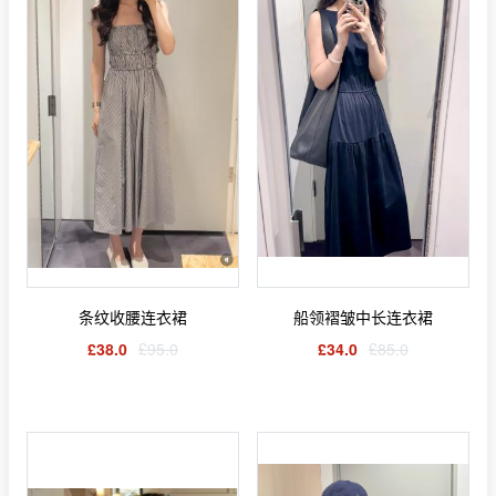
条纹收腰连衣裙
船领褶皱中长连衣裙
£38.0
£95.0
£34.0
£85.0