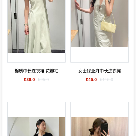
棉质中长连衣裙 花瓣袖
女士绿亚麻中长连衣裙
£38.0
£95.0
£45.0
£115.0