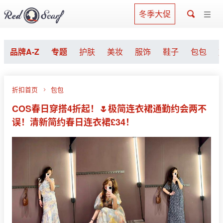
冬季大促
品牌A-Z
专题
护肤
美妆
服饰
鞋子
包包
折扣首页
包包
COS春日穿搭4折起！🌷极简连衣裙通勤约会两不
误！清新简约春日连衣裙£34！