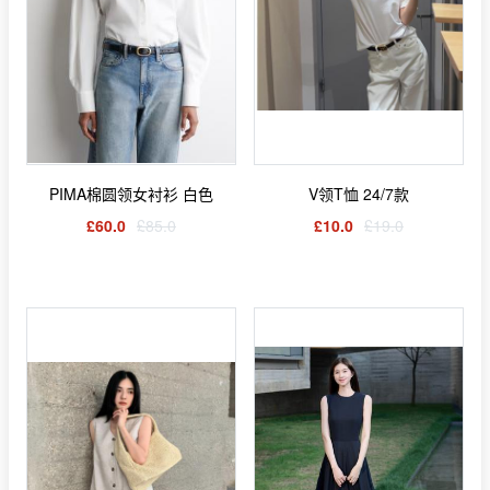
PIMA棉圆领女衬衫 白色
V领T恤 24/7款
£60.0
£85.0
£10.0
£19.0