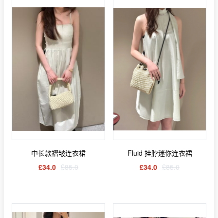
中长款褶皱连衣裙
Fluid 挂脖迷你连衣裙
£34.0
£85.0
£34.0
£85.0