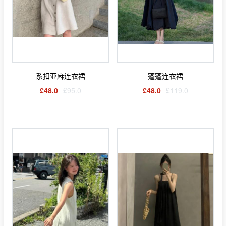
系扣亚麻连衣裙
蓬蓬连衣裙
£48.0
£95.0
£48.0
£119.0