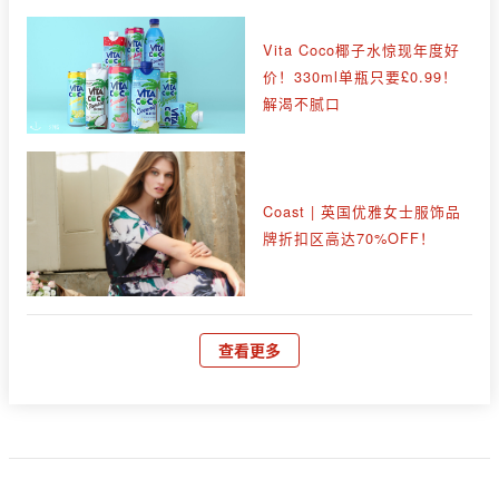
Vita Coco椰子水惊现年度好
价！330ml单瓶只要£0.99！
解渴不腻口
Coast | 英国优雅女士服饰品
牌折扣区高达70%OFF！
查看更多