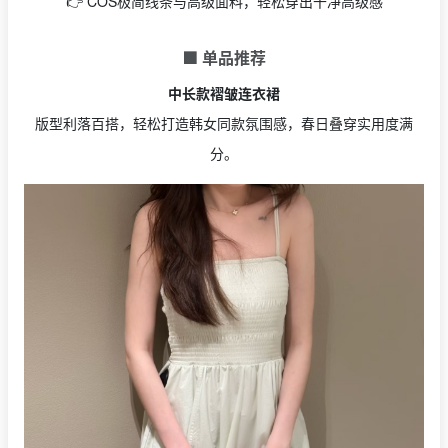
👉 COS极简线条与高级面料，轻松穿出干净高级感
🟩 单品推荐
中长款褶皱连衣裙
版型利落百搭，轻松打造韩女同款氛围感，春日叠穿实用度满
分。