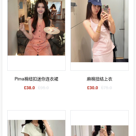
Pima棉纽扣迷你连衣裙
麻棉扭结上衣
£38.0
£95.0
£30.0
£75.0