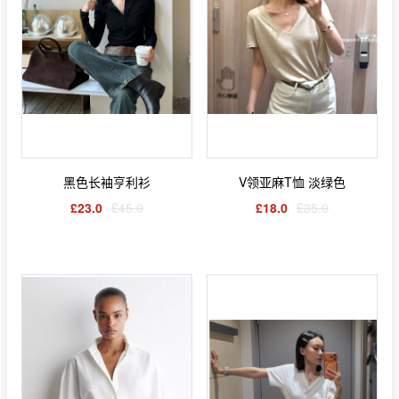
黑色长袖亨利衫
V领亚麻T恤 淡绿色
£23.0
£45.0
£18.0
£35.0