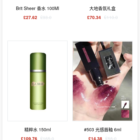
Brit Sheer 香水 100Ml
大地香氛礼盒
£27.62
£93.0
£70.34
£110.0
精粹水 150ml
#503 光感唇釉 6ml
£109.76
£165.0
£14.38
£55.0