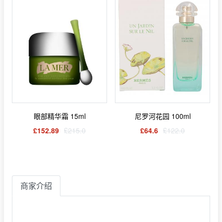
眼部精华霜 15ml
尼罗河花园 100ml
£152.89
£215.0
£64.6
£122.0
商家介绍