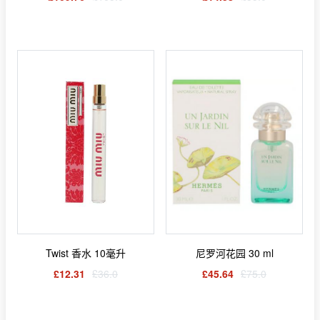
Twist 香水 10毫升
尼罗河花园 30 ml
£12.31
£36.0
£45.64
£75.0