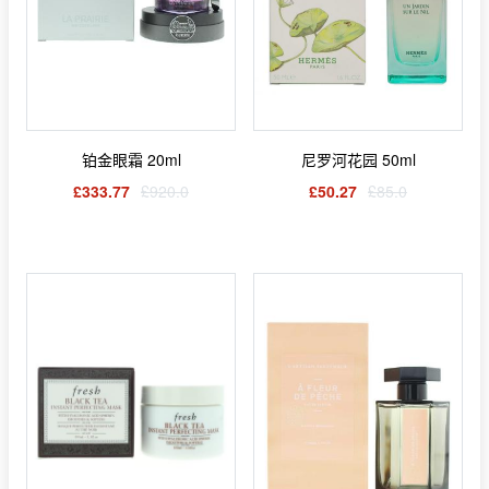
铂金眼霜 20ml
尼罗河花园 50ml
£333.77
£920.0
£50.27
£85.0