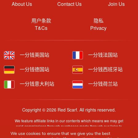
About Us
Contact Us
Join Us
用户条款
隐私
T&Cs
Privacy
一分钱英国站
一分钱法国站
一分钱德国站
一分钱西班牙站
一分钱意大利站
一分钱荷兰站
Copyright © 2026 Red Scarf. All rights reserved.
We feature affiliate links in our contents which means we may get
paid commissions through purchases made through our links to
retailer sites.
We use cookies to ensure that we give you the best
Content is provided by users, brands or merchants. Some