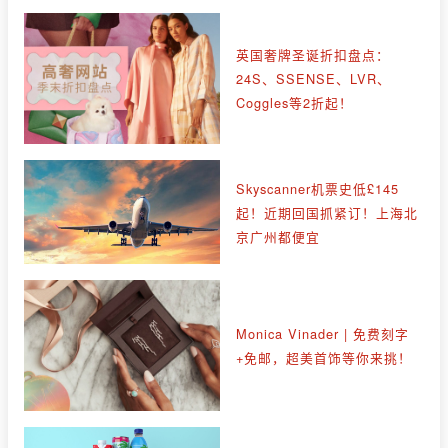
英国奢牌圣诞折扣盘点：
24S、SSENSE、LVR、
Coggles等2折起！
Skyscanner机票史低£145
起！近期回国抓紧订！上海北
京广州都便宜
Monica Vinader | 免费刻字
+免邮，超美首饰等你来挑！