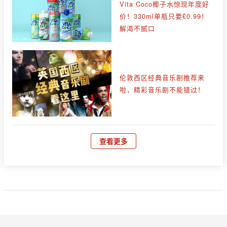
Vita Coco椰子水惊现年度好
价！330ml单瓶只要£0.99！
解渴不腻口
伦敦西区经典音乐剧推荐来
啦，精彩音乐剧不能错过！
查看更多