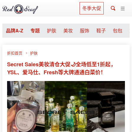
冬季大促
品牌A-Z
专题
护肤
美妆
服饰
鞋子
包包
折扣首页
护肤
Secret Sales美妆清仓大促🌙全场低至1折起，
YSL、爱马仕、Fresh等大牌通通白菜价！