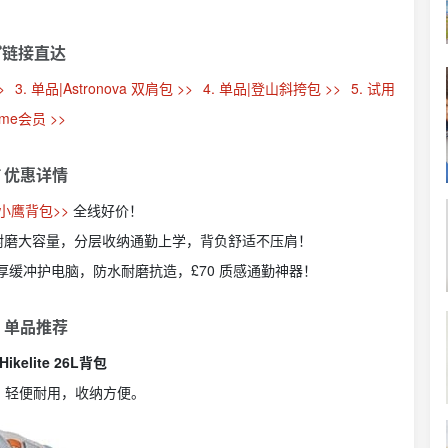
链接直达
>
3. 单品|Astronova 双肩包 >>
4. 单品|登山斜挎包 >>
5. 试用
ime会员 >>
 优惠详情
ey小鹰背包>>
全线好价！
便耐磨大容量，分层收纳通勤上学，背负舒适不压肩！
加厚缓冲护电脑，防水耐磨抗造，£70 质感通勤神器！
 单品推荐
Hikelite 26L背包
，轻便耐用，收纳方便。