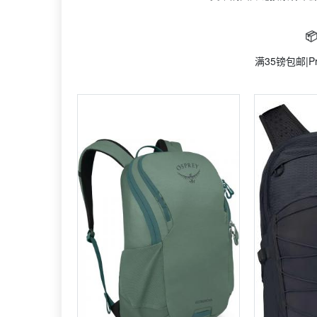

满35镑包邮|P