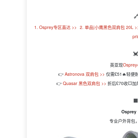

1. Osprey专区直达 >>
2. 单品|小鹰黑色双肩包 ‎20L >
pr

英亚现
Ospr
👉
Astronova 双肩包 >>
仅需£51🔥轻
👉
Quasar 黑色双肩包 >>
折后£70收💥

Osprey 
专业户外背包