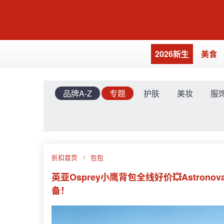
2026新生
美食
品牌A-Z
专题
护肤
美妆
服
折扣首页
包包
英亚Osprey小鹰背包全线好价💥Astro
备！