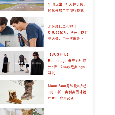
年假玩出 61 天超长假，
轻松开启全年旅行模式
水牙线低至4.9折！
£15.99起入，护牙、防蛀
牙必备，用一次就爱上
【BUG折扣】
Balenciaga 低至4折+额
外5折！£84收经典logo
鞋托
Moon Boot月球靴5折起
+再85折！奥利奥雪地靴
£101！登月必备！