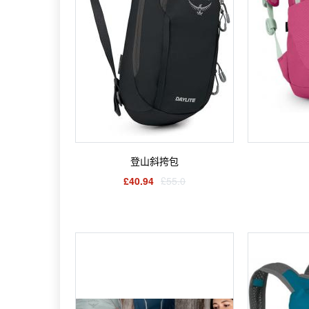
登山斜挎包
£40.94
£55.0