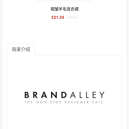
褶皱羊毛连衣裙
£21.24
£99.0
商家介绍