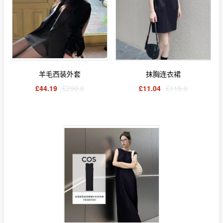
羊毛西装外套
抹胸连衣裙
£44.19
£290.0
£11.04
£115.0