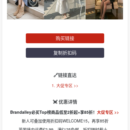
购买链接
复制折扣码
🔗链接直达
1. 大促专区 >>
💓 优惠详情
Brandalley必买Top榜商品低至2折起+享85折！
大促专区 >>
新人可叠加使用折扣码WELCOME15，再享85折
英国境内运费£2.99，满£125免邮，折扣随时截止。