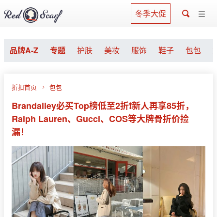
冬季大促
品牌A-Z
专题
护肤
美妆
服饰
鞋子
包包
折扣首页
包包
Brandalley必买Top榜低至2折❗新人再享85折，
Ralph Lauren、Gucci、COS等大牌骨折价捡
漏！