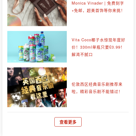
Monica Vinader | 免费刻字
+免邮，超美首饰等你来挑！
Vita Coco椰子水惊现年度好
价！330ml单瓶只要£0.99！
解渴不腻口
伦敦西区经典音乐剧推荐来
啦，精彩音乐剧不能错过！
查看更多