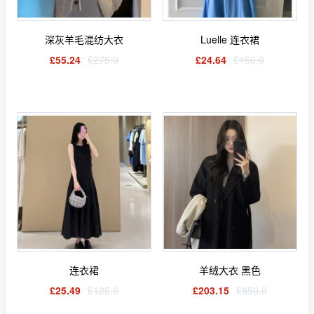
深灰羊毛混纺大衣
Luelle 连衣裙
£55.24
£275.0
£24.64
£150.0
连衣裙
羊绒大衣 黑色
£25.49
£125.0
£203.15
£850.0