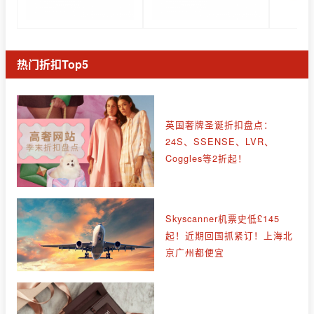
热门折扣Top5
英国奢牌圣诞折扣盘点：
24S、SSENSE、LVR、
Coggles等2折起！
Skyscanner机票史低£145
起！近期回国抓紧订！上海北
京广州都便宜