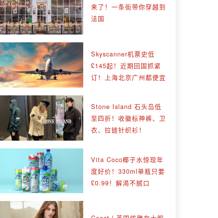
来了！一条街带你穿越到
法国
Skyscanner机票史低
£145起！近期回国抓紧
订！上海北京广州都便宜
Stone Island 石头岛低
至四折！收徽标神裤、卫
衣、拉链针织衫！
Vita Coco椰子水惊现年
度好价！330ml单瓶只要
£0.99！解渴不腻口
Coast | 英国优雅女士服