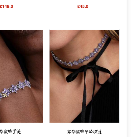
£149.0
£45.0
华蜜蜂手链
繁华蜜蜂吊坠项链