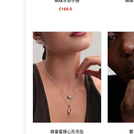
£169.0
蜂巢蜜蜂心形吊坠
繁