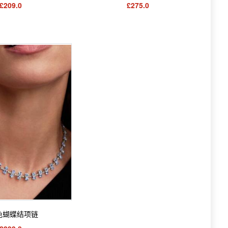
£209.0
£275.0
色蝴蝶结项链