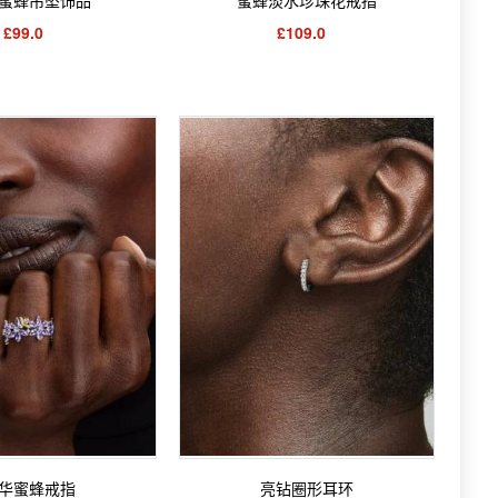
£99.0
£109.0
华蜜蜂戒指
亮钻圈形耳环