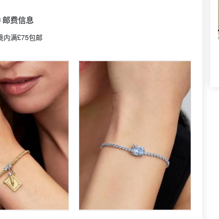
 邮费信息
境内满£75包邮