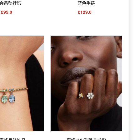
会吊坠挂饰
蓝色手链
£95.0
£129.0
蜜蜂吊坠饰品
蜜蜂淡水珍珠花戒指