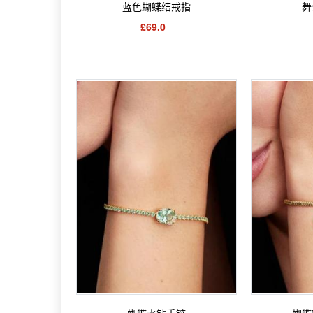
蓝色蝴蝶结戒指
舞
£69.0
蝴蝶水钻手链
蝴蝶