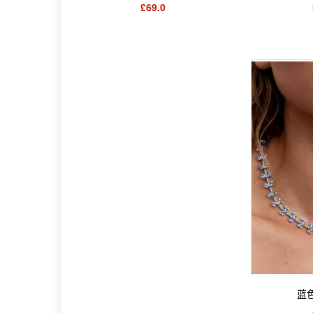
£69.0
蓝