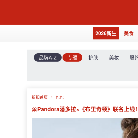
2026新生
美食
品牌A-Z
专题
护肤
美妆
服
折扣首页
包包
🎀Pandora潘多拉×《布里奇顿》联名