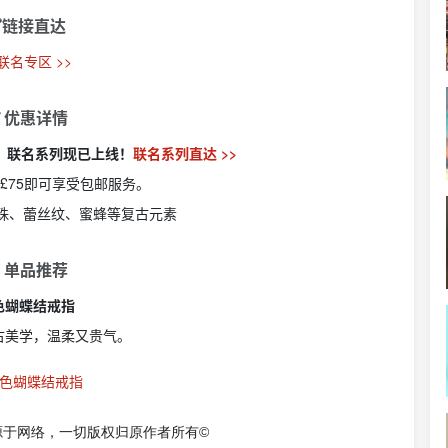
链接直达
 联名专区 >>
 优惠详情
顿》联名系列现已上线！
联名系列直达 >>
£75即可享受包邮服务。
珍珠、蕾丝纹、蜜蜂等复古元素
 单品推荐
色蝴蝶结戒指
古美学，温柔又贵气。
源于网络，一切版权归原作者所有©