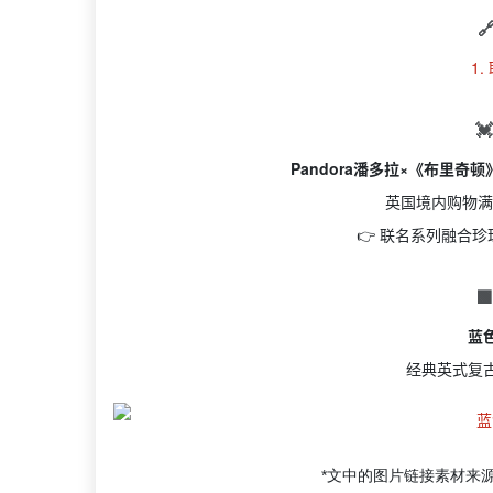

1.

Pandora潘多拉×《布里奇
英国境内购物满
👉 联名系列融合

蓝
经典英式复
*文中的图片链接素材来