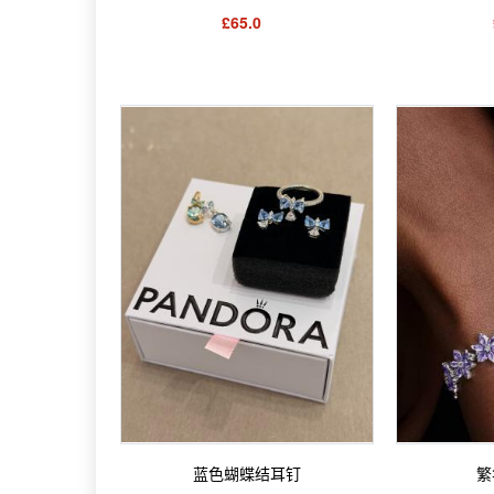
£65.0
蓝色蝴蝶结耳钉
繁