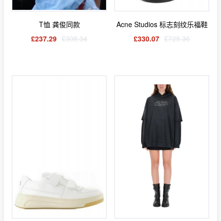
T恤 龚俊同款
Acne Studios 标志刻纹乐福鞋
£237.29
£308.34
£330.07
£725.36