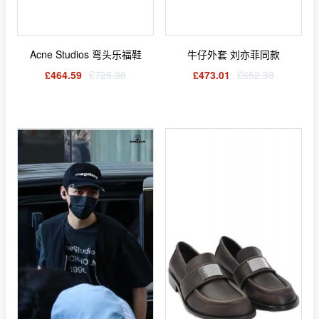
Acne Studios 弯头乐福鞋
牛仔外套 刘亦菲同款
£464.59
£725.36
£473.01
£652.38