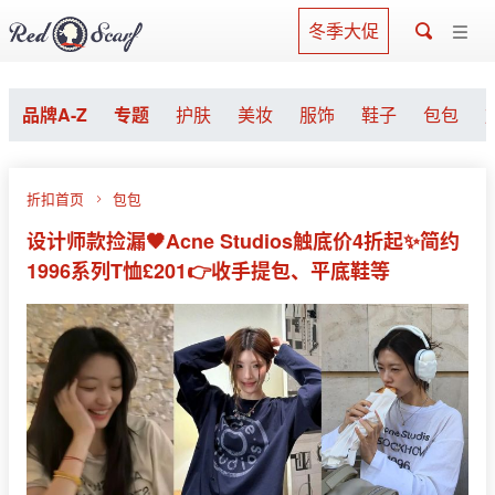
冬季大促
品牌A-Z
专题
护肤
美妆
服饰
鞋子
包包
折扣首页
包包
设计师款捡漏🖤Acne Studios触底价4折起✨简约
1996系列T恤£201👉收手提包、平底鞋等