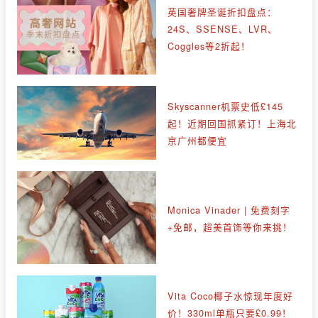
英国奢牌圣诞折扣盘点：
24S、SSENSE、LVR、
Coggles等2折起！
Skyscanner机票史低£145
起！近期回国抓紧订！上海北
京广州都便宜
Monica Vinader | 免费刻字
+免邮，超美首饰等你来挑！
Vita Coco椰子水惊现年度好
价！330ml单瓶只要£0.99！