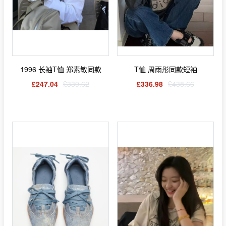
1996 长袖T恤 郑素敏同款
T恤 周雨彤同款短袖
£247.04
£339.62
£336.98
£438.66