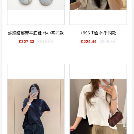
蝴蝶结绑带平底鞋 林小宅同款
1996 T恤 孙千同款
£327.33
£516.85
£224.44
£308.34