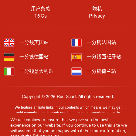
用户条款
隐私
T&Cs
Privacy
一分钱英国站
一分钱法国站
一分钱德国站
一分钱西班牙站
一分钱意大利站
一分钱荷兰站
Copyright © 2026 Red Scarf. All rights reserved.
We feature affiliate links in our contents which means we may get
paid commissions through purchases made through our links to
retailer sites.
We use cookies to ensure that we give you the best
Content is provided by users, brands or merchants. Some
experience on our website. If you continue to use this site we
information may have been generated by AI and is provided for
will assume that you are happy with it. For more information,
Clo
guidance only. Accuracy and availability may change without prior