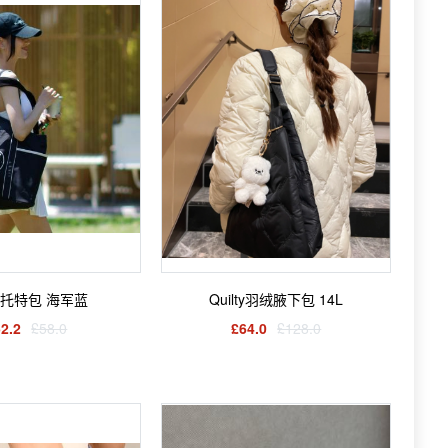
ly 托特包 海军蓝
Quilty羽绒腋下包 14L
2.2
£58.0
£64.0
£128.0