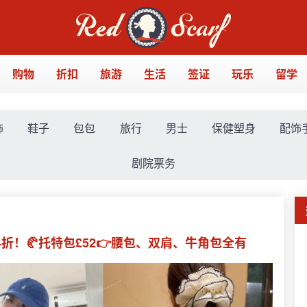
购物
折扣
旅游
生活
签证
玩乐
留学
饰
鞋子
包包
旅行
男士
保健塑身
配饰
剧院票务
至4折！🥐托特包£52👉腰包、双肩、牛角包全有