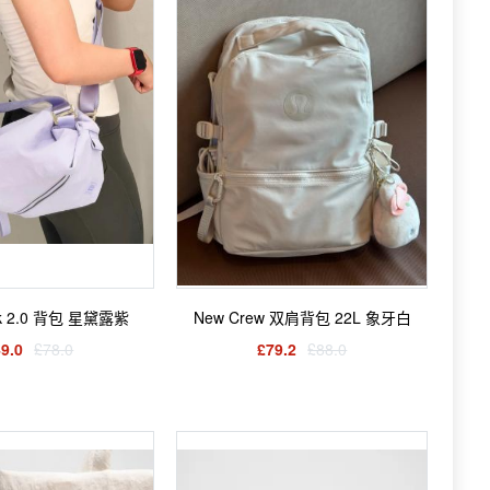
ack 2.0 背包 星黛露紫
New Crew 双肩背包 22L 象牙白
9.0
£78.0
£79.2
£88.0