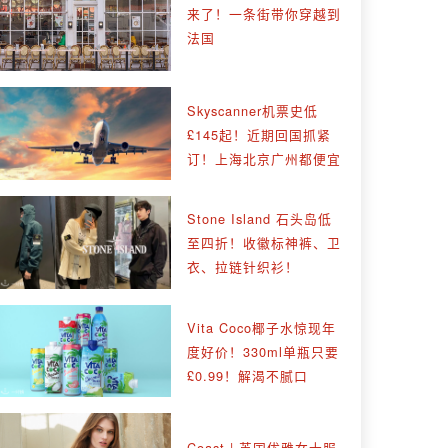
来了！一条街带你穿越到
法国
Skyscanner机票史低
£145起！近期回国抓紧
订！上海北京广州都便宜
Stone Island 石头岛低
至四折！收徽标神裤、卫
衣、拉链针织衫！
Vita Coco椰子水惊现年
度好价！330ml单瓶只要
£0.99！解渴不腻口
Coast | 英国优雅女士服