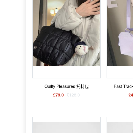
Quilty Pleasures 托特包
Fast Tr
£79.0
£128.0
£4