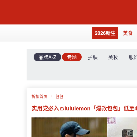
2026新生
美食
品牌A-Z
专题
护肤
美妆
服
折扣首页
包包
实用党必入👛lululemon「爆款包包」低