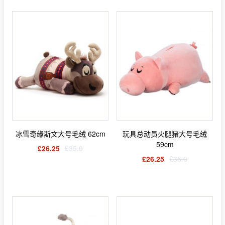
冰雪奇缘斯文大号毛绒 62cm
玩具总动员火腿猪大号毛绒
59cm
£26.25
£35.0
£26.25
£35.0