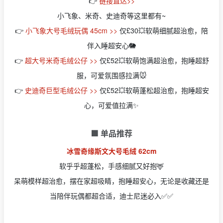
👉
链接直达>>
小飞象、米奇、史迪奇等这里都有~
👉
小飞象大号毛绒玩偶 45cm >>
仅£30💥软萌细腻超治愈，陪
伴入睡超安心🐘
👉
超大号米奇毛绒公仔 >>
仅£52💥软萌饱满超治愈，抱睡超舒
服，可爱氛围感拉满🐭
👉
史迪奇巨型毛绒公仔 >>
仅£52💥软萌蓬松超治愈，抱睡超安
心，可爱值拉满✨
🟩 单品推荐
冰雪奇缘斯文大号毛绒 62cm
软乎乎超蓬松，手感细腻又好抱🦌
呆萌模样超治愈，摆在家超吸睛，抱睡超安心，无论是收藏还是
当陪伴玩偶都超合适，迪士尼迷必入✅✅