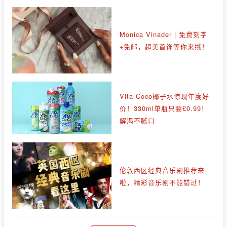
Monica Vinader | 免费刻字
+免邮，超美首饰等你来挑！
Vita Coco椰子水惊现年度好
价！330ml单瓶只要£0.99！
解渴不腻口
伦敦西区经典音乐剧推荐来
啦，精彩音乐剧不能错过！