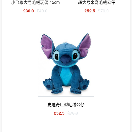
小飞象大号毛绒玩偶 45cm
超大号米奇毛绒公仔
£30.0
£40.0
£52.5
£70.0
史迪奇巨型毛绒公仔
£52.5
£70.0