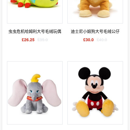
虫虫危机哈姆利大号毛绒玩偶
迪士尼小姐狗大号毛绒公仔
£26.25
£35.0
£30.0
£40.0