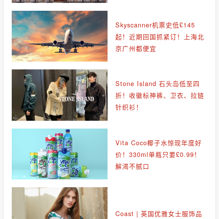
Skyscanner机票史低£145
起！近期回国抓紧订！上海北
京广州都便宜
Stone Island 石头岛低至四
折！收徽标神裤、卫衣、拉链
针织衫！
Vita Coco椰子水惊现年度好
价！330ml单瓶只要£0.99！
解渴不腻口
Coast | 英国优雅女士服饰品