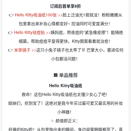
订阅后首单享8折
👉
Hello Kitty吸油纸100张 >>
脸上泛油光1按就没！粉粉嫩嫩从
包里拿出来补妆心情都变好~ 控油同时可爱度满分！
👉
Hello Kitty祛痘贴 >>
姨妈痘，熬夜痘的“紧急橡皮擦”！能隔绝
细菌，帮助痘痘平复得更快，Kitty图案看着就治愈！
👉
米菲镜子 >>
这只小兔子镜子也太乖了🐰 巴掌大小，塞进任何
小包都没问题！
🟩 单品推荐
Hello Kitty吸油纸
救命！这包Hello Kitty吸油纸也太懂少女心了吧！
姐妹们，挖到宝了！这绝对是我今年买过最可爱又最实用的补妆
小神器！
✨ 颜值即正义：
经典的Kitty脸！从包里掏出来的瞬间，身边闺蜜眼睛都亮了，直