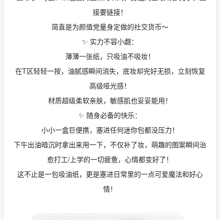
接要链接！
简直是为颜值党量身定做的社交货币～
✨ 实力不容小觑：
薄薄一张纸，只吸油不吸妆！
在T区轻轻一按，油腻感瞬间消失，底妆却完好无损，立刻恢复
高级哑光感！
材质超级柔软亲肤，敏感肌也妥妥能用！
✨ 随身必备的快乐：
小小一盒巨便携，塞进任何迷你包都没压力！
下午出油暗沉时拿出来用一下，不仅补了妆，萌趣的图案瞬间治
愈打工/上学的一切疲惫，心情都变好了！
这不止是一包吸油纸，更是塞进日常里的一点可爱魔法和好心
情！