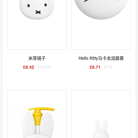
米菲镜子
Hello Kitty马卡龙润唇膏
£8.42
£10.53
£6.71
£7.9