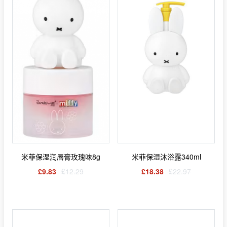
米菲保湿润唇膏玫瑰味8g
米菲保湿沐浴露340ml
£9.83
£12.29
£18.38
£22.97