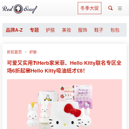
冬季大促
品牌A-Z
专题
护肤
美妆
服饰
鞋子
包包
折扣首页
护肤
可爱又实用❓iHerb家米菲、Hello Kitty联名专区全
场6折起💟Hello Kitty吸油纸才£8！