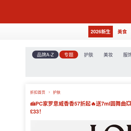
2026新生
美食
品牌A-Z
专题
护肤
美妆
服
折扣首页
护肤
🍰PC家罗意威香香57折起🔥送7ml圆舞曲
£33！