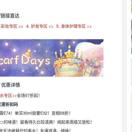
链接直达
. 彩妆专区 >>
4. 护发专区 >>
5. 身体护理专区 >>
 优惠详情
水专区>>
全场57折起！
无需折扣码
需£74！单买30ml就要£32！变相58折！
橘🍊的味道！留香持久比较清爽！闻起来高级又放松！
款无法被替代的香水！充满浪漫、缱绻！