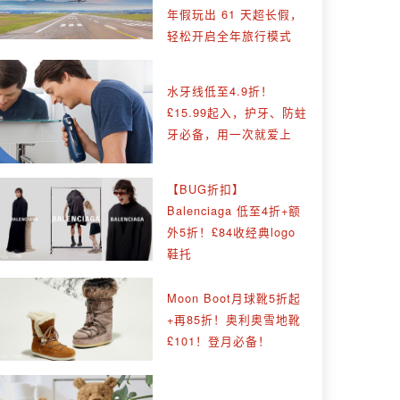
年假玩出 61 天超长假，
轻松开启全年旅行模式
水牙线低至4.9折！
£15.99起入，护牙、防蛀
牙必备，用一次就爱上
【BUG折扣】
Balenciaga 低至4折+额
外5折！£84收经典logo
鞋托
Moon Boot月球靴5折起
+再85折！奥利奥雪地靴
£101！登月必备！