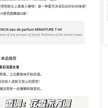
欢喷到枕头上香香入睡啦！是一种夏天沐浴后白衬衫的味道！
7ml黑色圆舞曲Q香！
 单品推荐
1事后清晨女香
质香，之后麝香味开始弥漫。
结合给人清新又安心的感觉！
暖且带有一丝慵懒和惬意的。