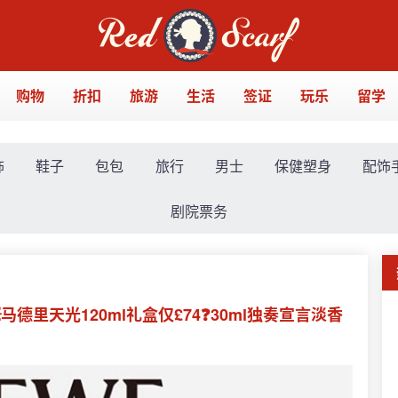
购物
折扣
旅游
生活
签证
玩乐
留学
饰
鞋子
包包
旅行
男士
保健塑身
配饰
剧院票务
马德里天光120ml礼盒仅£74❓30ml独奏宣言淡香