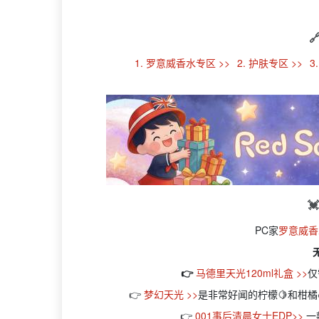

1. 罗意威香水专区 >>
2. 护肤专区 >>
3

PC家
罗意威香
👉
马德里天光120ml礼盒 >>
仅
👉
梦幻天光 >>
是非常好闻的柠檬🍋和柑
👉
001事后清晨女士EDP>>
一