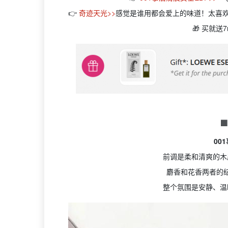
👉
奇迹天光>>
感觉是谁用都会爱上的味道！太喜
🎁 买就送

00
前调是柔和清爽的木
麝香和花香两者的
整个氛围是安静、温