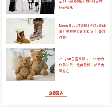
至4折+额外5折！£84收经典
logo鞋托
Moon Boot月球靴5折起+再85
折！奥利奥雪地靴£101！登月
必备！
Jellycat巴塞罗熊 x Liberty合
作款补货！经典款熊、邦尼兔
等也在
查看更多