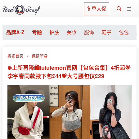
冬季大促
品牌A-Z
专题
护肤
美妆
服饰
鞋子
包包
折扣首页
保健塑身
❄️上新再降🛍lululemon官网【包包合集】4折起🌟
李宇春同款腋下包£44💝大号腰包仅£29