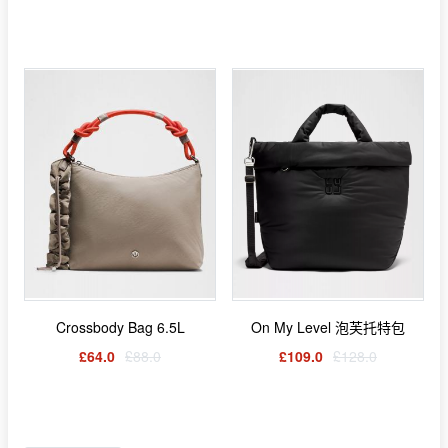
Crossbody Bag 6.5L
On My Level 泡芙托特包
£64.0
£88.0
£109.0
£128.0