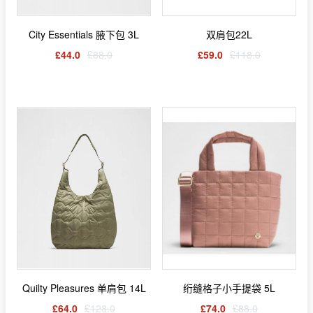
City Essentials 腋下包 3L
双肩包22L
£44.0
£88.0
£59.0
£118.0
Quilty Pleasures 单肩包 14L
绗缝格子小手提袋 5L
£64.0
£128.0
£74.0
£88.0