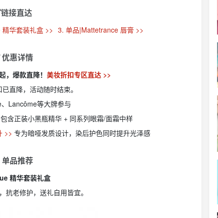
链接直达
que 精华套装礼盒 >>
3. 单品|Mattetrance 唇膏 >>
 优惠详情
5折起，爆款直降！
美妆折扣专区直达 >>
扣已直降，活动随时结束。
ive、Lancôme等大牌参与
包含正装小黑瓶精华 + 同系列眼霜/面霜中样
 >>
专为暗哑发质设计，染后护色同时提升光泽感
 单品推荐
ique 精华套装礼盒
，抗老修护，送礼自用皆宜。