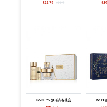
£22.75
£36.0
£20
Re-Nutriv 焕活青春礼盒
The Br
£217.75
£26