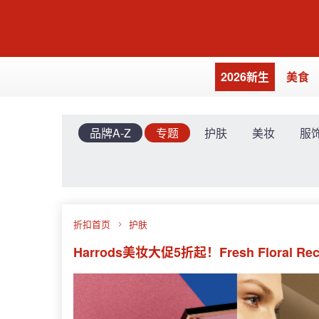
2026新生
美食
品牌A-Z
专题
护肤
美妆
服
折扣首页
护肤
Harrods美妆大促5折起！Fresh Floral