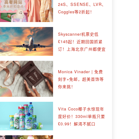
24S、SSENSE、LVR、
Coggles等2折起！
Skyscanner机票史低
£145起！近期回国抓紧
订！上海北京广州都便宜
Monica Vinader | 免费
刻字+免邮，超美首饰等
你来挑！
Vita Coco椰子水惊现年
度好价！330ml单瓶只要
£0.99！解渴不腻口