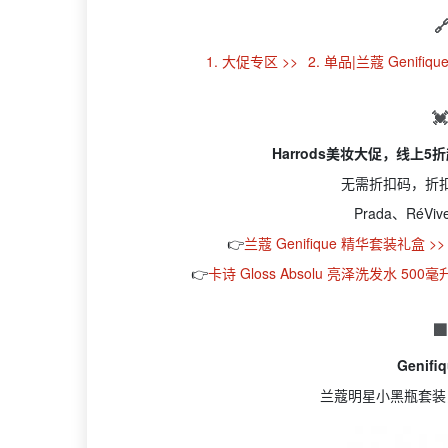

1. 大促专区 >>
2. 单品|兰蔻 Genifi

Harrods美妆大促，线上
无需折扣码，折
Prada、RéV
👉
兰蔻 Genifique 精华套装礼盒 >>
👉
卡诗 Gloss Absolu 亮泽洗发水 500毫升

Genif
兰蔻明星小黑瓶套装