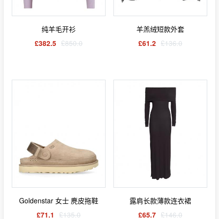
纯羊毛开衫
羊羔绒短款外套
£382.5
£850.0
£61.2
£136.0
Goldenstar 女士 麂皮拖鞋
露肩长款薄款连衣裙
£71.1
£135.0
£65.7
£146.0