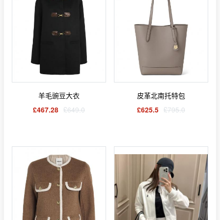
羊毛豌豆大衣
皮革北南托特包
£467.28
£649.0
£625.5
£795.0