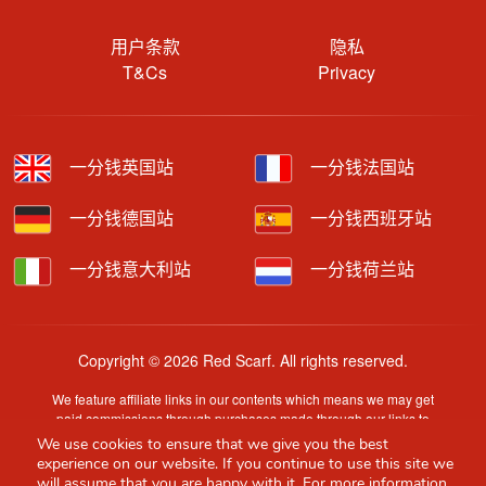
用户条款
隐私
T&Cs
Privacy
一分钱英国站
一分钱法国站
一分钱德国站
一分钱西班牙站
一分钱意大利站
一分钱荷兰站
Copyright © 2026 Red Scarf. All rights reserved.
We feature affiliate links in our contents which means we may get
paid commissions through purchases made through our links to
retailer sites.
We use cookies to ensure that we give you the best
Content is provided by users, brands or merchants. Some
experience on our website. If you continue to use this site we
information may have been generated by AI and is provided for
will assume that you are happy with it. For more information,