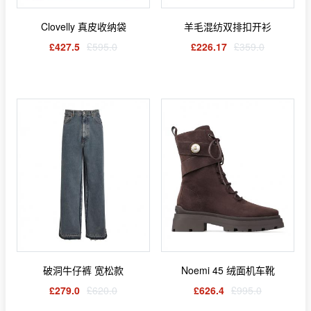
Clovelly 真皮收纳袋
羊毛混纺双排扣开衫
£427.5
£595.0
£226.17
£359.0
破洞牛仔裤 宽松款
Noemi 45 绒面机车靴
£279.0
£620.0
£626.4
£995.0