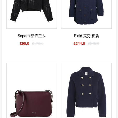
Separo 装饰卫衣
Field 夹克 棉质
£90.0
£179.0
£244.8
£545.0