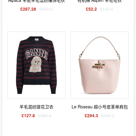
Alpaca 羊驼羊毛混纺镶饰毛衣
有机棉 Aspen 羊毛毛衣
£287.28
£399.0
£52.2
£109.0
羊毛混纺提花卫衣
Le Roseau 超小号皮革单肩包
£127.8
£285.0
£294.3
£545.0