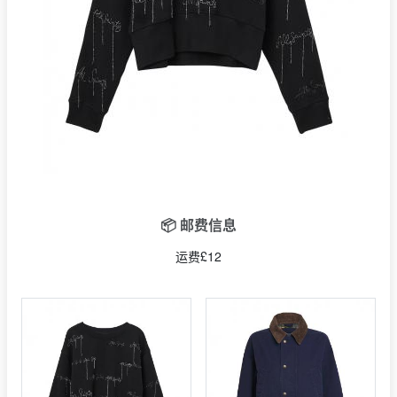
📦 邮费信息
运费£12