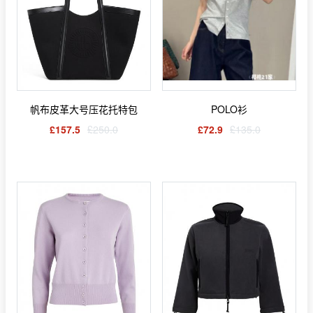
帆布皮革大号压花托特包
POLO衫
£157.5
£250.0
£72.9
£135.0