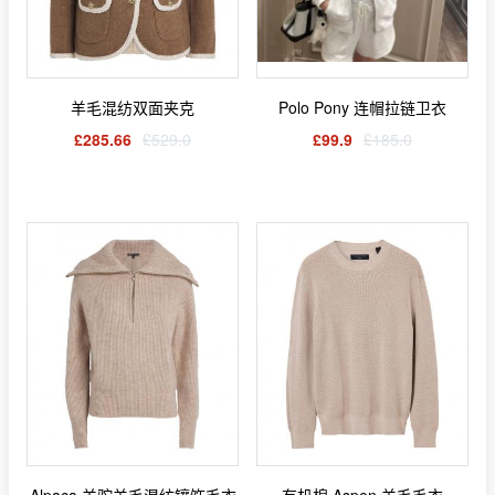
羊毛混纺双面夹克
Polo Pony 连帽拉链卫衣
£285.66
£529.0
£99.9
£185.0