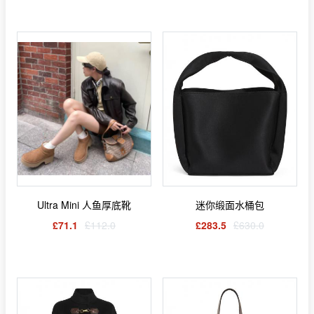
Ultra Mini 人鱼厚底靴
迷你缎面水桶包
£71.1
£112.0
£283.5
£630.0