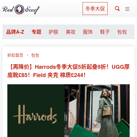
冬季大促
品牌A-Z
专题
护肤
美妆
服饰
鞋子
包包
折扣首页
包包
【再降价】Harrods冬季大促5折起叠9折！UGG厚
底靴£85！Field 夹克 棉质£244！