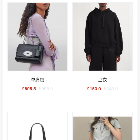
单肩包
卫衣
£805.5
£995.0
£153.0
£340.0