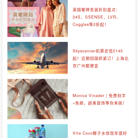
英国奢牌圣诞折扣盘点：
24S、SSENSE、LVR、
Coggles等2折起！
Skyscanner机票史低£145
起！近期回国抓紧订！上海北
京广州都便宜
Monica Vinader | 免费刻字
+免邮，超美首饰等你来挑！
Vita Coco椰子水惊现年度好