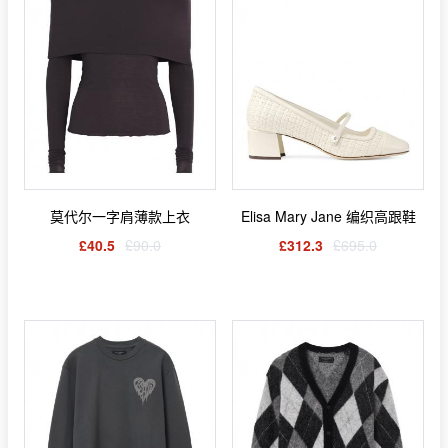
莫代尔一字肩薄款上衣
Elisa Mary Jane 编织高跟鞋
£40.5
£90.0
£312.3
£695.0