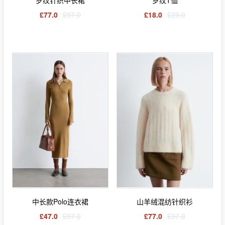
£77.0
£97.0
£18.0
£23.0
中长款Polo连衣裙
山羊绒混纺针织衫
£47.0
£97.0
£77.0
£97.0