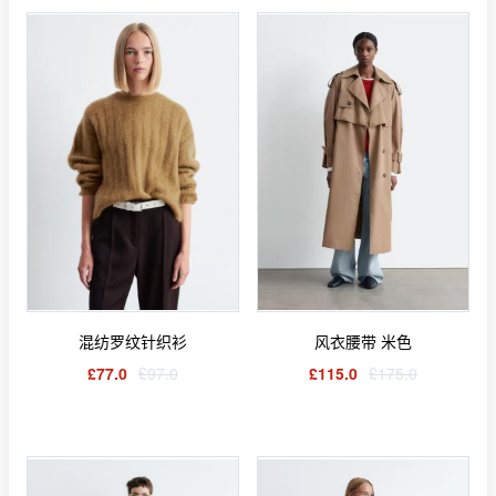
混纺罗纹针织衫
风衣腰带 米色
£77.0
£97.0
£115.0
£175.0