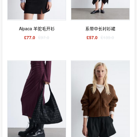
Alpaca 羊驼毛开衫
系带中长衬衫裙
£77.0
£97.0
£57.0
£139.0