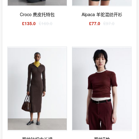
Croco 麂皮托特包
Alpaca 羊驼混纺开衫
£135.0
£169.0
£77.0
£97.0
罗纹针织中长裙
罗纹T恤