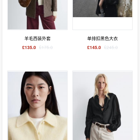
羊毛西装外套
单排扣黑色大衣
£135.0
£175.0
£145.0
£245.0