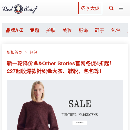
冬季大促
品牌A-Z
专题
护肤
美妆
服饰
鞋子
包包
折扣首页
包包
新一轮降价🔔&Other Stories官网冬促4折起！
£27起收爆款针织🧶大衣、鞋靴、包包等！