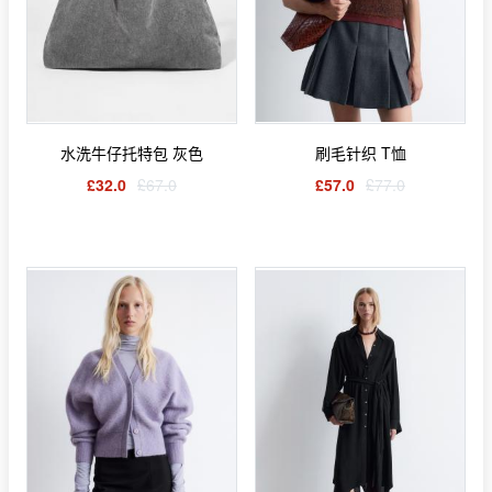
水洗牛仔托特包 灰色
刷毛针织 T恤
£32.0
£67.0
£57.0
£77.0