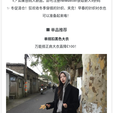
👉 如果想购入新品，即可注册Newsletter获取新人9折码
✨ 冬促清仓！狂欢收冬季穿搭的针织、夹克！早春的针织衬衣也
可以准备起来咯！
🟩 单品推荐
单排扣黑色大衣
万能搭正肩大衣直降£100！