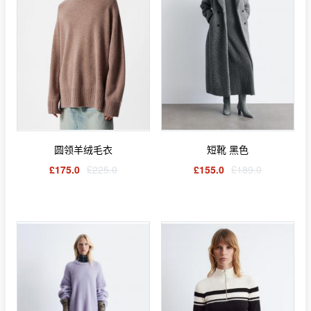
圆领羊绒毛衣
短靴 黑色
£175.0
£225.0
£155.0
£189.0