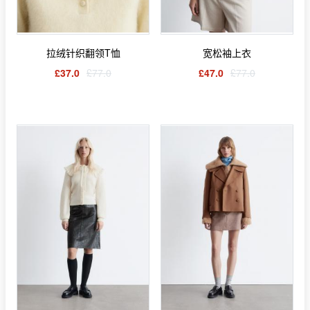
拉绒针织翻领T恤
宽松袖上衣
£37.0
£77.0
£47.0
£77.0