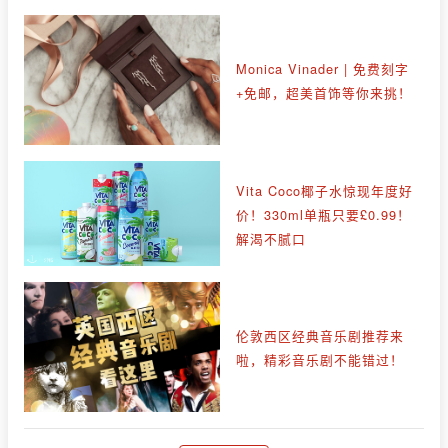
Monica Vinader | 免费刻字
+免邮，超美首饰等你来挑！
Vita Coco椰子水惊现年度好
价！330ml单瓶只要£0.99！
解渴不腻口
伦敦西区经典音乐剧推荐来
啦，精彩音乐剧不能错过！