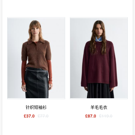
针织短袖衫
羊毛毛衣
£37.0
£77.0
£87.0
£119.0