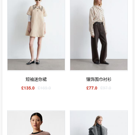
短袖迷你裙
镶饰围巾衬衫
£135.0
£169.0
£77.0
£97.0