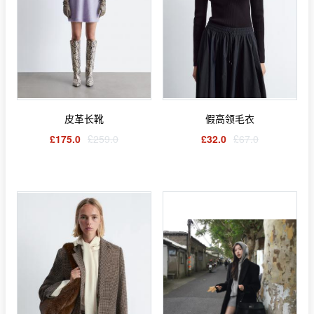
皮革长靴
假高领毛衣
£175.0
£259.0
£32.0
£67.0