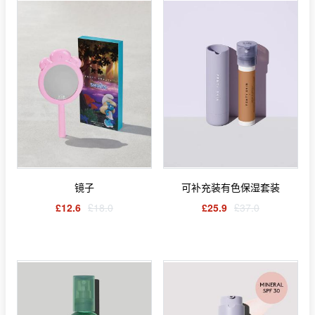
镜子
可补充装有色保湿套装
£12.6
£18.0
£25.9
£37.0