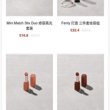
Mini Match Stix Duo 修容高光
Fenty 打造 三件套妆容组
套装
£22.4
£32.0
£16.8
£24.0