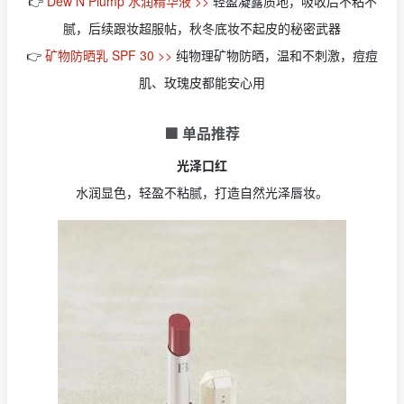
👉
Dew N Plump 水润精华液 >>
轻盈凝露质地，吸收后不粘不
腻，后续跟妆超服帖，秋冬底妆不起皮的秘密武器
👉
矿物防晒乳 SPF 30 >>
纯物理矿物防晒，温和不刺激，痘痘
肌、玫瑰皮都能安心用
🟩 单品推荐
光泽口红
水润显色，轻盈不粘腻，打造自然光泽唇妆。