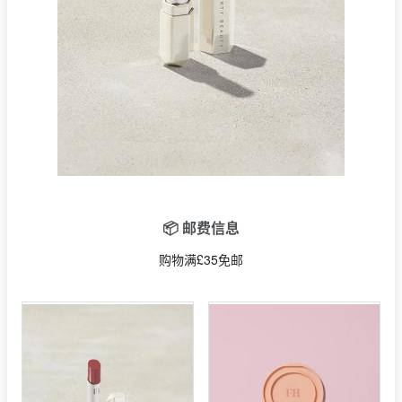
📦 邮费信息
购物满£35免邮