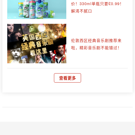
价！330ml单瓶只要£0.99！
解渴不腻口
伦敦西区经典音乐剧推荐来
啦，精彩音乐剧不能错过！
查看更多