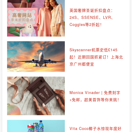
英国奢牌圣诞折扣盘点：
24S、SSENSE、LVR、
Coggles等2折起！
Skyscanner机票史低£145
起！近期回国抓紧订！上海北
京广州都便宜
Monica Vinader | 免费刻字
+免邮，超美首饰等你来挑！
Vita Coco椰子水惊现年度好