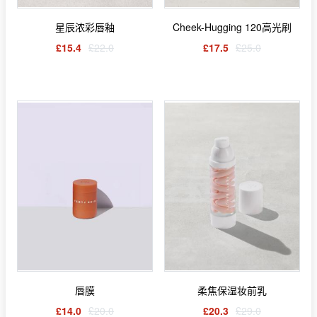
星辰浓彩唇釉
Cheek-Hugging 120高光刷
£15.4
£22.0
£17.5
£25.0
唇膜
柔焦保湿妆前乳
£14.0
£20.0
£20.3
£29.0