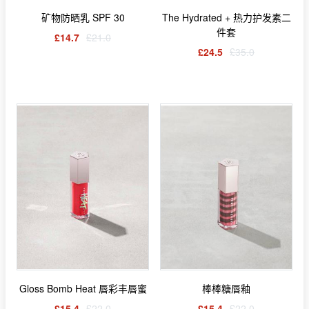
矿物防晒乳 SPF 30
The Hydrated + 热力护发素二
件套
£14.7
£21.0
£24.5
£35.0
Gloss Bomb Heat 唇彩丰唇蜜
棒棒糖唇釉
£15.4
£22.0
£15.4
£22.0