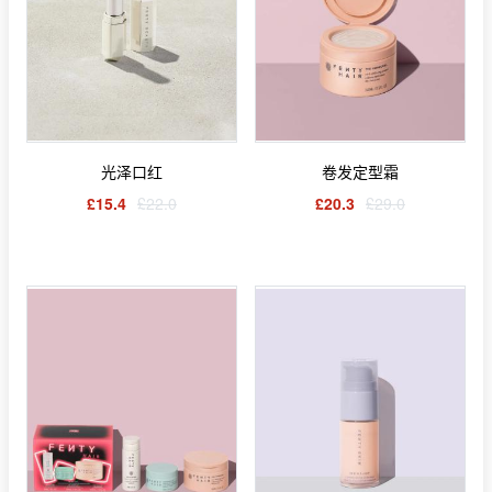
光泽口红
卷发定型霜
£15.4
£22.0
£20.3
£29.0