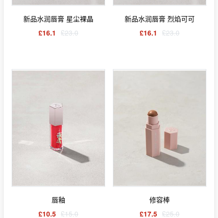
新品水润唇膏 星尘裸晶
新品水润唇膏 烈焰可可
£16.1
£23.0
£16.1
£23.0
唇釉
修容棒
£10.5
£15.0
£17.5
£25.0