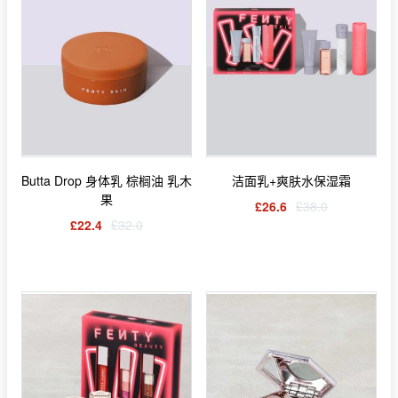
Butta Drop 身体乳 棕榈油 乳木
洁面乳+爽肤水保湿霜
果
£26.6
£38.0
£22.4
£32.0