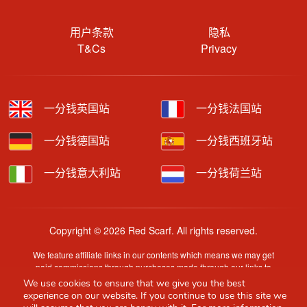
用户条款
隐私
T&Cs
Privacy
一分钱英国站
一分钱法国站
一分钱德国站
一分钱西班牙站
一分钱意大利站
一分钱荷兰站
Copyright © 2026 Red Scarf. All rights reserved.
We feature affiliate links in our contents which means we may get
paid commissions through purchases made through our links to
retailer sites.
We use cookies to ensure that we give you the best
Content is provided by users, brands or merchants. Some
experience on our website. If you continue to use this site we
information may have been generated by AI and is provided for