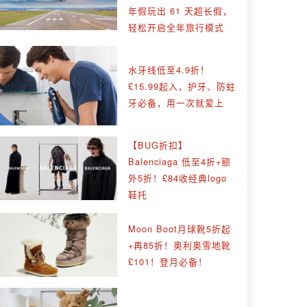
年假玩出 61 天超长假，
轻松开启全年旅行模式
水牙线低至4.9折！
£15.99起入，护牙、防蛀
牙必备，用一次就爱上
【BUG折扣】
Balenciaga 低至4折+额
外5折！£84收经典logo
鞋托
Moon Boot月球靴5折起
+再85折！奥利奥雪地靴
£101！登月必备！