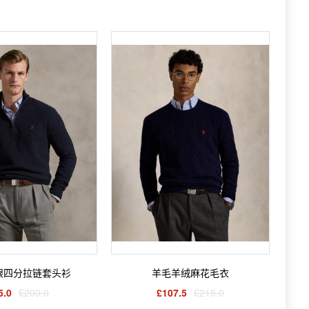
眼四分拉链套头衫
羊毛羊绒麻花毛衣
5.0
£200.0
£107.5
£215.0