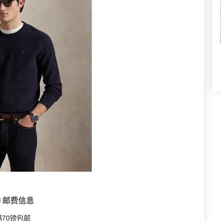
 邮费信息
满70镑包邮