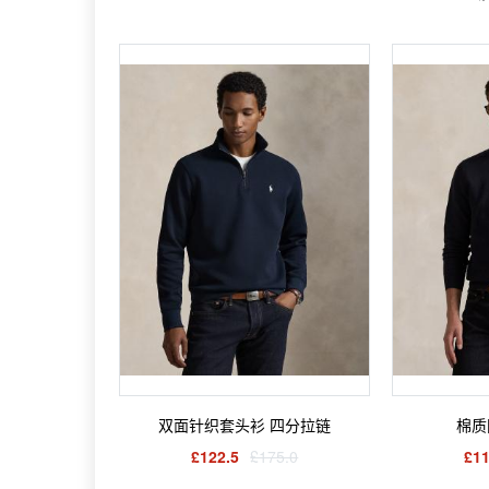
双面针织套头衫 四分拉链
棉质
£122.5
£175.0
£11