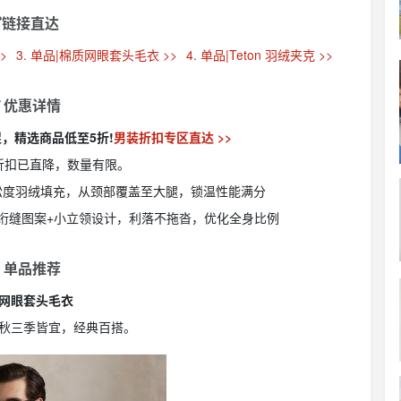
链接直达
>
3. 单品|棉质网眼套头毛衣 >>
4. 单品|Teton 羽绒夹克 >>
 优惠详情
大促，精选商品低至5折!
男装折扣专区直达 >>
折扣已直降，数量有限。
松度羽绒填充，从颈部覆盖至大腿，锁温性能满分
绗缝图案+小立领设计，利落不拖沓，优化全身比例
 单品推荐
网眼套头毛衣
秋三季皆宜，经典百搭。