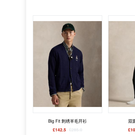
Big Fit 刺绣羊毛开衫
双
£142.5
£285.0
£10