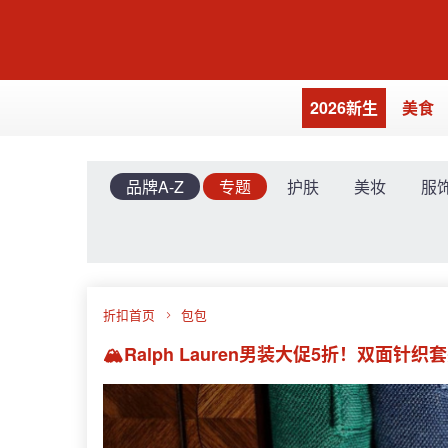
2026新生
美食
品牌A-Z
专题
护肤
美妆
服
折扣首页
包包
🏔️Ralph Lauren男装大促5折！双面针织套