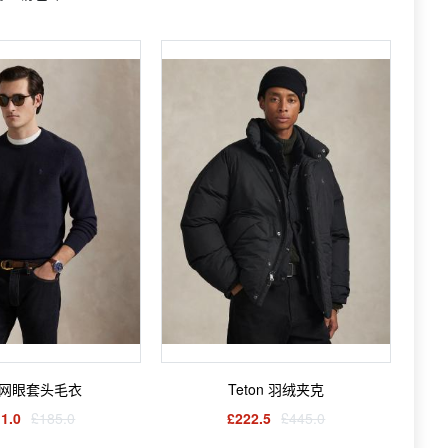
网眼套头毛衣
Teton 羽绒夹克
1.0
£185.0
£222.5
£445.0