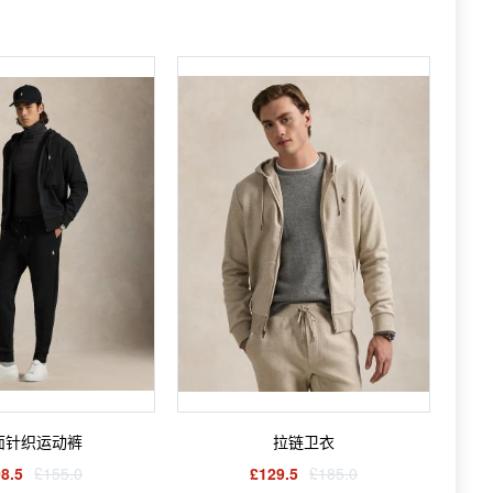
面针织运动裤
拉链卫衣
8.5
£155.0
£129.5
£185.0