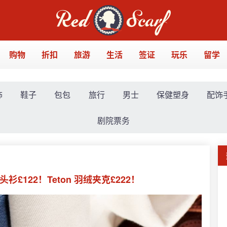
购物
折扣
旅游
生活
签证
玩乐
留学
饰
鞋子
包包
旅行
男士
保健塑身
配饰
剧院票务
头衫£122！Teton 羽绒夹克£222！