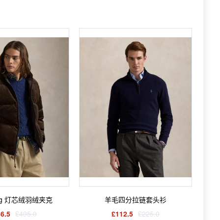
ng 灯芯绒羽绒夹克
羊毛四分拉链套头衫
6.5
£495.0
£112.5
£225.0