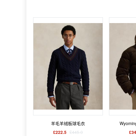
羊毛羊绒板球毛衣
Wyomi
£222.5
£445.0
£34