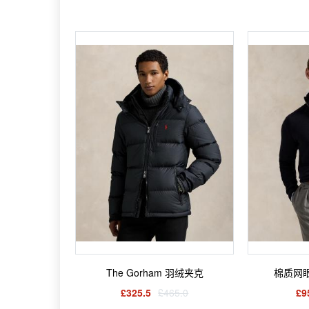
The Gorham 羽绒夹克
棉质网
£325.5
£465.0
£9