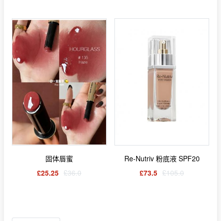
固体唇蜜
Re-Nutriv 粉底液 SPF20
£25.25
£36.0
£73.5
£105.0