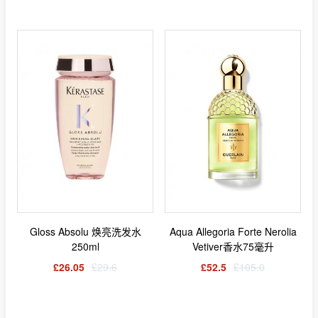
Gloss Absolu 焕亮洗发水
Aqua Allegoria Forte Nerolia
250ml
Vetiver香水75毫升
£26.05
£29.6
£52.5
£105.0