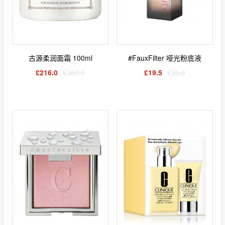
古源柔润面霜 100ml
#FauxFilter 哑光粉底液
£216.0
£360.0
£19.5
£39.0