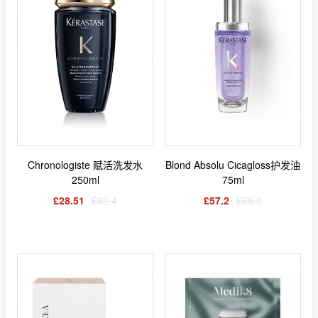
Chronologiste 赋活洗发水
Blond Absolu Cicagloss护发油
250ml
75ml
£28.51
£32.4
£57.2
£65.0