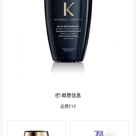
📦 邮费信息
运费£12