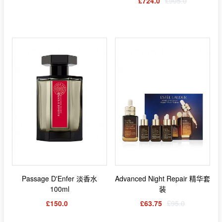
£724.0
£905.0
Passage D'Enfer 淡香水
Advanced Night Repair 精华套
100ml
装
£150.0
£63.75
£95.0