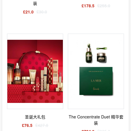
装
£178.5
£255.0
£21.0
£30.0
圣诞大礼包
The Concentrate Duet 精华套
装
£76.5
£427.0