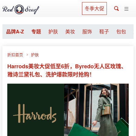
冬季大促
品牌A-Z
专题
护肤
美妆
服饰
鞋子
包包
折扣首页
护肤
Harrods美妆大促低至6折，Byredo无人区玫瑰、
雅诗兰黛礼包、洗护爆款限时抢购！