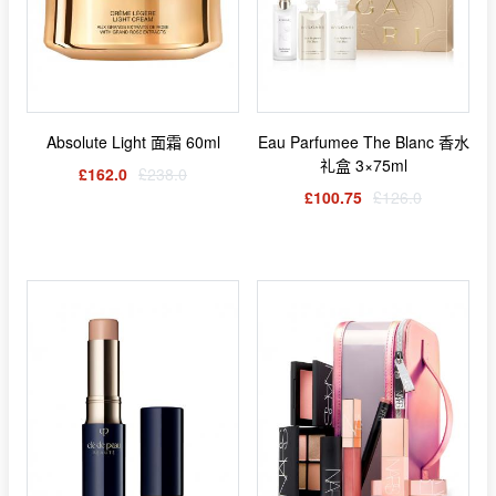
Absolute Light 面霜 60ml
Eau Parfumee The Blanc 香水
礼盒 3×75ml
£162.0
£238.0
£100.75
£126.0