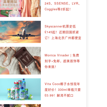
24S、SSENSE、LVR、
Coggles等2折起！
Skyscanner机票史低
£145起！近期回国抓紧
订！上海北京广州都便宜
Monica Vinader | 免费
刻字+免邮，超美首饰等
你来挑！
Vita Coco椰子水惊现年
度好价！330ml单瓶只要
£0.99！解渴不腻口