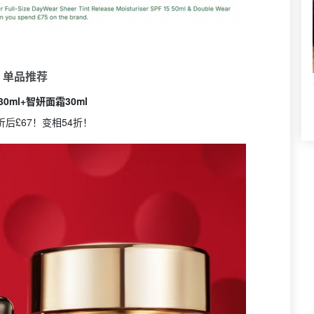
 单品推荐
0ml+智妍面霜30ml
折后£67！变相54折！