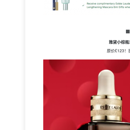

雅黛小棕瓶3
原价£123！