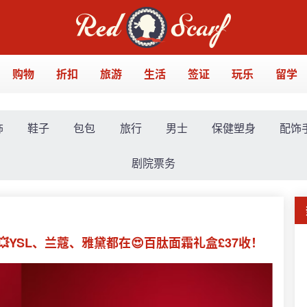
购物
折扣
旅游
生活
签证
玩乐
留学
饰
鞋子
包包
旅行
男士
保健塑身
配饰
剧院票务
💥YSL、兰蔻、雅黛都在😍百肽面霜礼盒£37收！