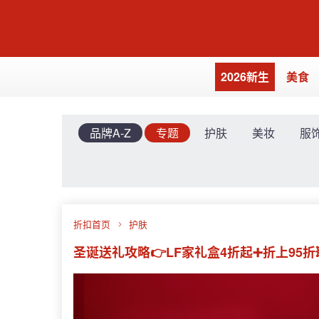
2026新生
美食
品牌A-Z
专题
护肤
美妆
服
折扣首页
护肤
圣诞送礼攻略👉LF家礼盒4折起➕折上95折