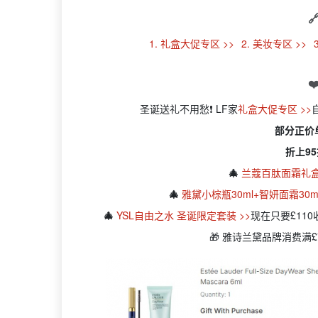

1. 礼盒大促专区 >>
2. 美妆专区 >>
❤
圣诞送礼不用愁❗ LF家
礼盒大促专区 >>
部分正价
折上95
🎄
兰蔻百肽面霜礼盒
🎄
雅黛小棕瓶30ml+智妍面霜30ml
🎄
YSL自由之水 圣诞限定套装 >>
现在只要£11
🎁 雅诗兰黛品牌消费满