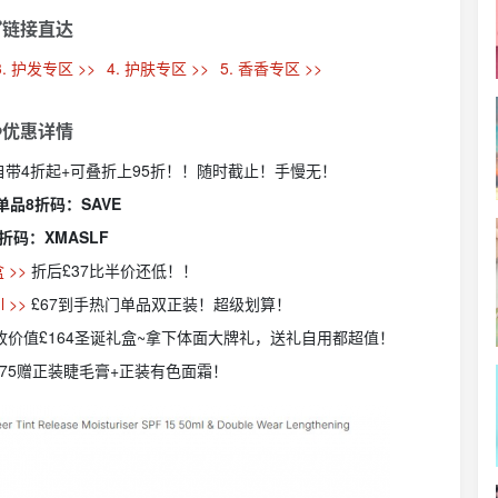
链接直达
3. 护发专区 >>
4. 护肤专区 >>
5. 香香专区 >>
️优惠详情
自带4折起+可叠折上95折！！随时截止！手慢无！
单品8折码：SAVE
折码：XMASLF
 >>
折后£37比半价还低！！
 >>
£67到手热门单品双正装！超级划算！
0收价值£164圣诞礼盒~拿下体面大牌礼，送礼自用都超值！
£75赠正装睫毛膏+正装有色面霜！