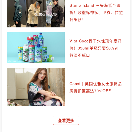
Stone Island 石头岛低至四
折！收徽标神裤、卫衣、拉链
针织衫！
Vita Coco椰子水惊现年度好
价！330ml单瓶只要£0.99！
解渴不腻口
Coast | 英国优雅女士服饰品
牌折扣区高达70%OFF！
查看更多