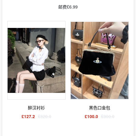
邮费£6.99
醉汉衬衫
黑色口金包
£127.2
£320.0
£100.0
£300.0