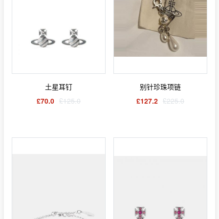
土星耳钉
别针珍珠项链
£70.0
£125.0
£127.2
£225.0