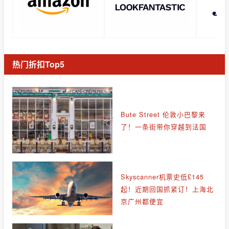
热门折扣Top5
Bute Street 伦敦小巴黎来
了！一条街带你穿越到法国
Skyscanner机票史低£145
起！近期回国抓紧订！上海北
京广州都便宜