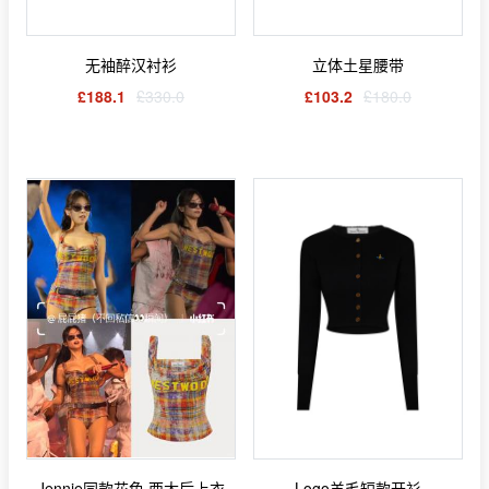
无袖醉汉衬衫
立体土星腰带
£188.1
£330.0
£103.2
£180.0
Jennie同款花色 西太后上衣
Logo羊毛短款开衫