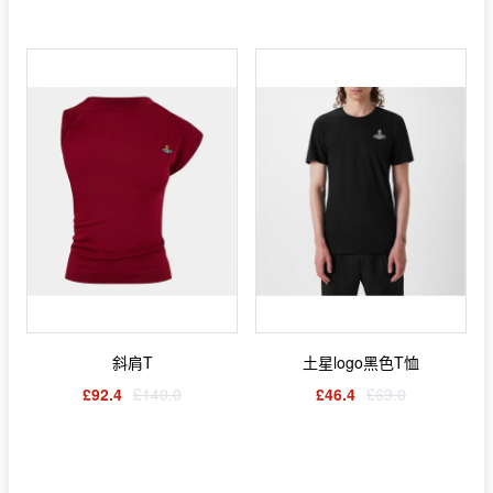
斜肩T
土星logo黑色T恤
£92.4
£140.0
£46.4
£69.0