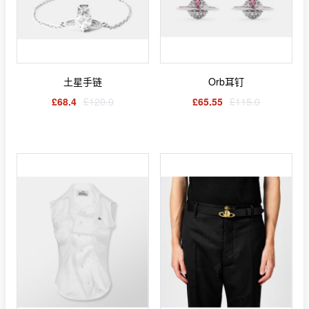
土星手链
Orb耳钉
£68.4
£120.0
£65.55
£115.0