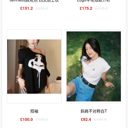
£151.2
£235.0
£175.2
£275.0
短袖
斜肩不对称白T
£100.0
£155.0
£92.4
£140.0