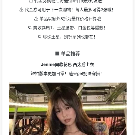
⚠️ 代金券购物后将通过邮件的形式发送！
⚠️ 代金券可用于下一次购物！每人最多可得2张哦！
⚠️ 单品以额外8折为最终价格计算哦
🪐 爽收斜肩T、土星腰带、口金包等爆款！
🪐 珍珠土星、别针系列也都在！
🟩 单品推荐
Jennie同款花色 西太后上衣
短袖版本更加日常！速来get妮味穿搭！