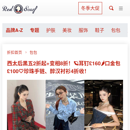
冬季大促
品牌A-Z
专题
护肤
美妆
服饰
鞋子
包包
折扣首页
包包
西太后黑五2折起+变相8折！🪐耳钉£160🌶️口金包
£100🤍珍珠手链、醉汉衬衫4折收！