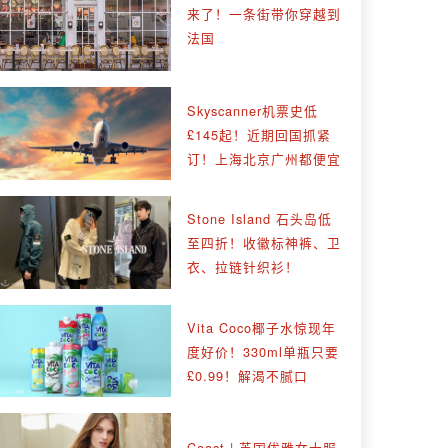
来了！一条街带你穿越到
法国
Skyscanner机票史低
£145起！近期回国抓紧
订！上海北京广州都便宜
Stone Island 石头岛低
至四折！收徽标神裤、卫
衣、拉链针织衫！
Vita Coco椰子水惊现年
度好价！330ml单瓶只要
£0.99！解渴不腻口
Coast | 英国优雅女士服