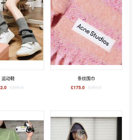
运动鞋
条纹围巾
2.0
£390.0
£175.0
£250.0