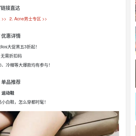
链接直达
 >>
2. Acne男士专区 >>
 优惠详情
Studios大促黑五3折起！
 无需折扣码
围巾、冷帽等大爆款均有参与！
 单品推荐
运动鞋
贴小白鞋，怎么穿都时髦！