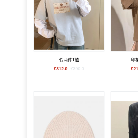
假两件T恤
印
£312.0
£390.0
£21