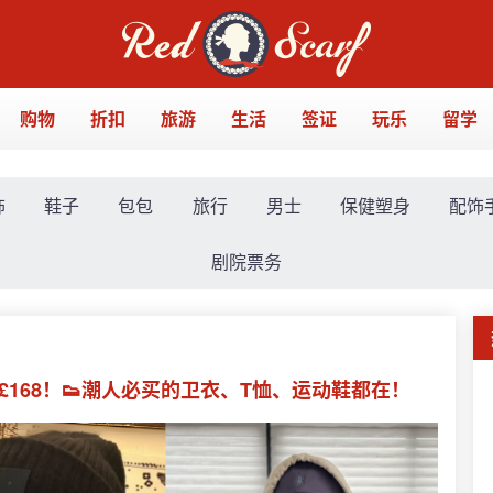
购物
折扣
旅游
生活
签证
玩乐
留学
饰
鞋子
包包
旅行
男士
保健塑身
配饰
剧院票务
羊毛围巾£168！👟潮人必买的卫衣、T恤、运动鞋都在！