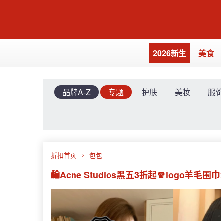
2026新生
美食
品牌A-Z
专题
护肤
美妆
服
折扣首页
包包
🛍Acne Studios黑五3折起🧣logo