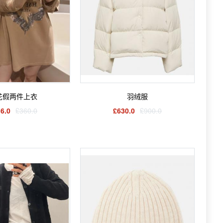
花假两件上衣
羽绒服
6.0
£360.0
£630.0
£900.0