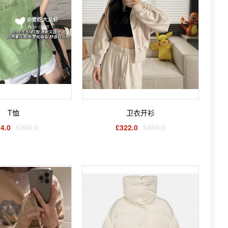
T恤
卫衣开衫
4.0
£220.0
£322.0
£460.0