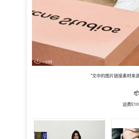
*文中的图片链接素材来

运费£10