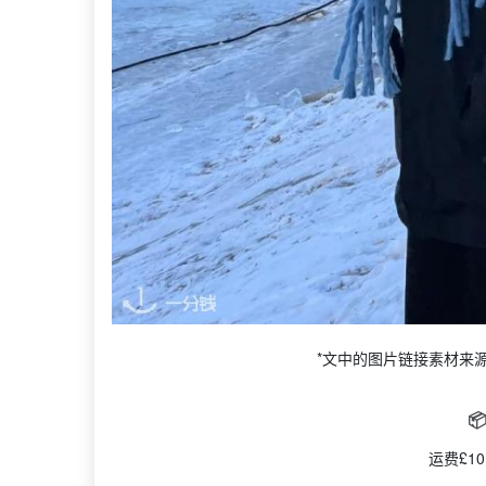
*文中的图片链接素材来

运费£10