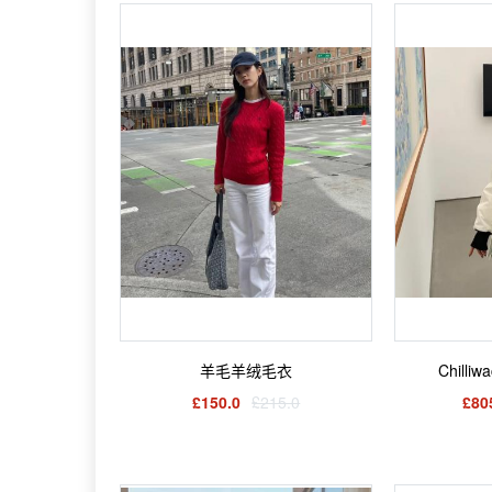
羊毛羊绒毛衣
Chill
£150.0
£215.0
£80