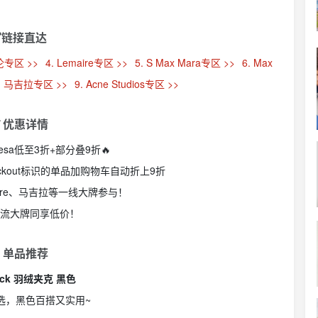
链接直达
伦专区 >>
4. Lemaire专区 >>
5. S Max Mara专区 >>
6. Max
. 马吉拉专区 >>
9. Acne Studios专区 >>
 优惠详情
resa低至3折+部分叠9折🔥
at checkout标识的单品加购物车自动折上9折
aire、马吉拉等一线大牌参与！
士潮流大牌同享低价！
 单品推荐
wack 羽绒夹克 黑色
选，黑色百搭又实用~