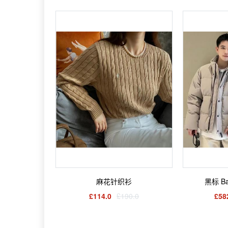
麻花针织衫
黑标 B
£114.0
£190.0
£58