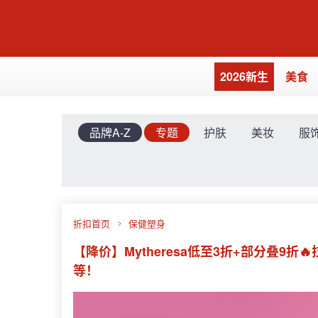
2026新生
美食
品牌A-Z
专题
护肤
美妆
服
折扣首页
保健塑身
【降价】Mytheresa低至3折+部分叠9折🔥
等！