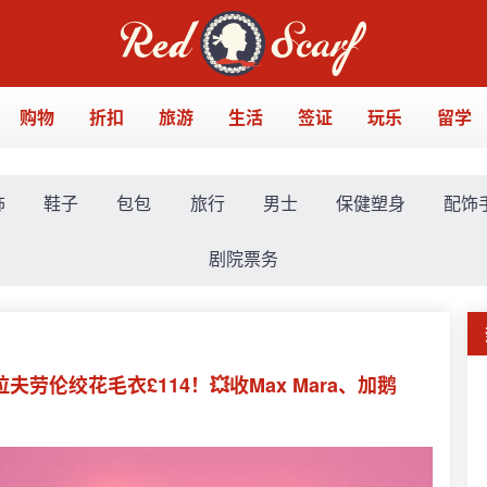
购物
折扣
旅游
生活
签证
玩乐
留学
饰
鞋子
包包
旅行
男士
保健塑身
配饰
剧院票务
拉夫劳伦绞花毛衣£114！💥收Max Mara、加鹅