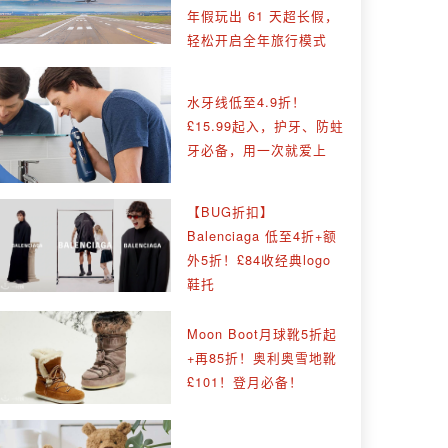
年假玩出 61 天超长假，
轻松开启全年旅行模式
水牙线低至4.9折！
£15.99起入，护牙、防蛀
牙必备，用一次就爱上
【BUG折扣】
Balenciaga 低至4折+额
外5折！£84收经典logo
鞋托
Moon Boot月球靴5折起
+再85折！奥利奥雪地靴
£101！登月必备！