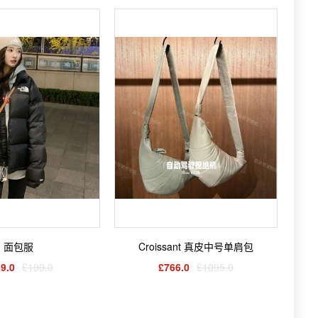
面包服
Croissant 真皮中号单肩包
9.0
£199.0
£766.0
£1095.0