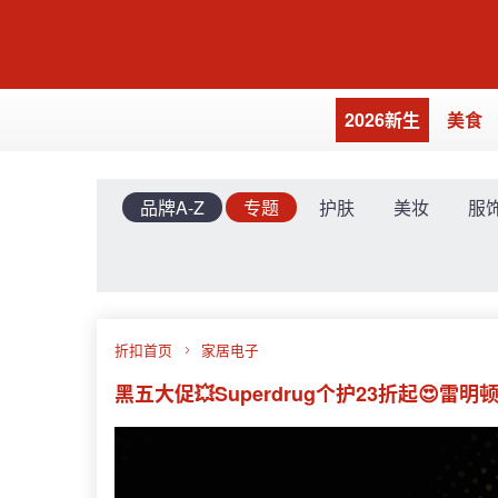
2026新生
美食
品牌A-Z
专题
护肤
美妆
服
折扣首页
家居电子
黑五大促💥Superdrug个护23折起😍