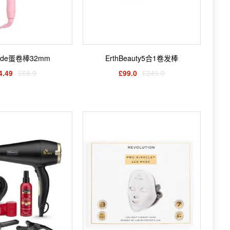
ade蛋卷棒32mm
ErthBeauty5合1卷发棒
4.49
£68.9
£99.0
£249.0