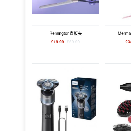
Remington直板夹
Merm
£19.99
£69.99
£3