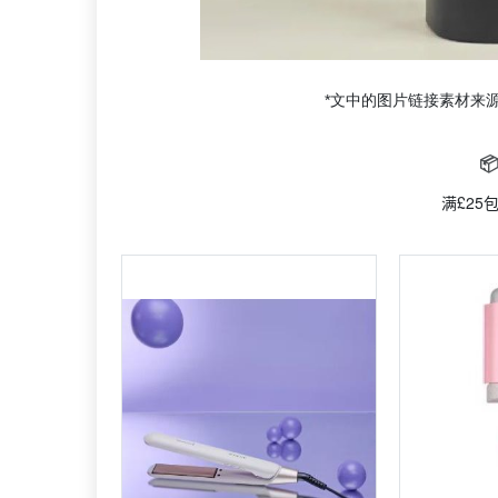
*文中的图片链接素材来

满£25