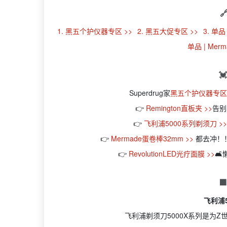

1. 黑五个护仪器专区 >>
2. 黑五大促专区 >>
3. 单
单品 | Mer

Superdrug家
黑五个护仪器专区 
👉
Remington直板夹 >>
告别
👉
飞利浦5000系列剃须刀 >>
👉
Mermade蛋卷棒32mm >>
都去冲！
👉
RevolutionLED光疗面膜 >>


飞利浦
飞利浦剃须刀5000X系列是为