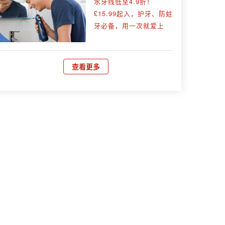
水牙线低至4.9折！
£15.99起入，护牙、防蛀
牙必备，用一次就爱上
查看更多