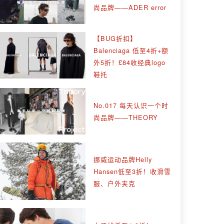
尚品牌——ADER error
【BUG折扣】
Balenciaga 低至4折+额
外5折！£84收经典logo
鞋托
No.017 每天认识一个时
尚品牌——THEORY
挪威运动品牌Helly
Hansen低至3折！收滑雪
服、户外夹克