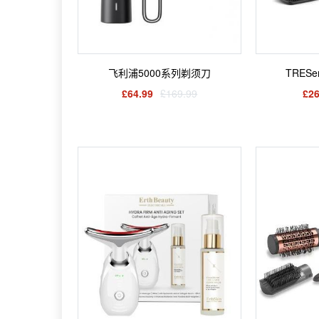
飞利浦5000系列剃须刀
TRES
£64.99
£169.99
£26