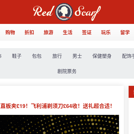
购物
折扣
旅游
生活
签证
玩乐
留学
饰
鞋子
包包
旅行
男士
保健塑身
配饰
剧院票务
雷明顿直板夹£19！飞利浦剃须刀£64收！送礼超合适！