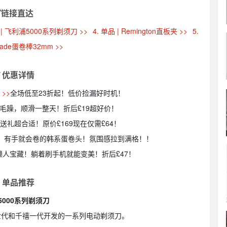
链接直达
品 | 飞利浦5000系列剃须刀 >>
4. 单品 | Remington直板夹 >>
5.
made蛋卷棒32mm >>
 优惠详情
>>
全场低至23折起！低价捡漏好时机！
毛躁，顺滑一整天！折后£19超好价！
送礼超合适！原价£169现在仅需£64！
！有手就会卷的韩系蛋卷头！氛围感拉到满格！！
️懒人宝藏！躺着刷手机就能变美！折后£47！
 单品推荐
5000系列剃须刀
Z世代和千禧一代开发的一系列电动剃须刀。