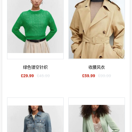
绿色镂空针织
收腰风衣
£29.99
£45.99
£59.99
£99.99