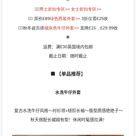
👉🏻
男士折扣专区>>
女士折扣专区>>
👉🏻 原价
£
89
绿色西装外套>>
3折仅需
£
25收
👉🏻秋冬超百搭
烟灰色牛仔外套>>
直降
£
15，
£29.99收
🌟
运费：满£30英国境内包邮
截止日期：随时截止
🟩 【单品
推荐
】
水洗牛仔外套
复古水洗牛仔风格～衬衫领+纽扣长袖～版型质感绝绝子～
秋天搭配长裙超有型！休闲时髦感拉满！