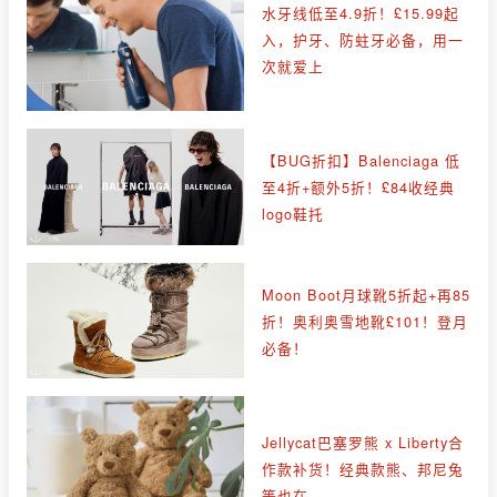
水牙线低至4.9折！£15.99起
入，护牙、防蛀牙必备，用一
次就爱上
【BUG折扣】Balenciaga 低
至4折+额外5折！£84收经典
logo鞋托
Moon Boot月球靴5折起+再85
折！奥利奥雪地靴£101！登月
必备！
Jellycat巴塞罗熊 x Liberty合
作款补货！经典款熊、邦尼兔
等也在