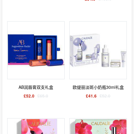
AB润唇膏双支礼盒
欧缇丽淡斑小奶瓶30ml礼盒
£52.0
£65.0
£41.6
£52.0