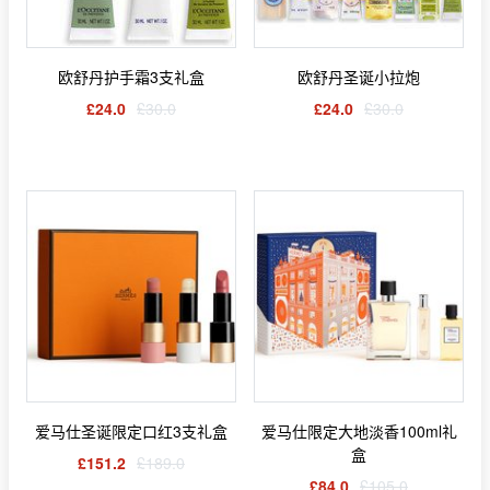
欧舒丹护手霜3支礼盒
欧舒丹圣诞小拉炮
£24.0
£30.0
£24.0
£30.0
爱马仕圣诞限定口红3支礼盒
爱马仕限定大地淡香100ml礼
盒
£151.2
£189.0
£84.0
£105.0