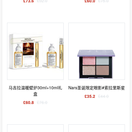
£73.6
£92.0
£60.0
£75.0
马吉拉温暖壁炉30ml+10ml礼
Nars圣诞限定眼影#索拉里斯星
盒
£35.2
£44.0
£60.8
£76.0