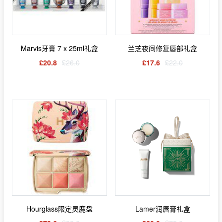
Marvis牙膏 7 x 25ml礼盒
兰芝夜间修复唇部礼盒
£20.8
£26.0
£17.6
£22.0
Hourglass限定灵鹿盘
Lamer润唇膏礼盒