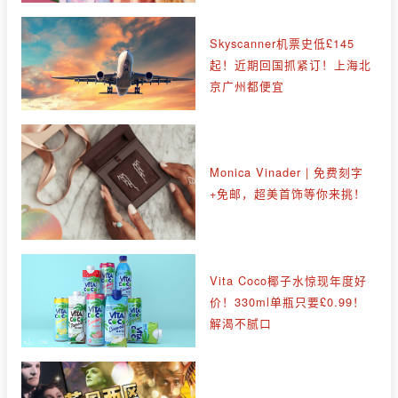
Skyscanner机票史低£145
起！近期回国抓紧订！上海北
京广州都便宜
Monica Vinader | 免费刻字
+免邮，超美首饰等你来挑！
Vita Coco椰子水惊现年度好
价！330ml单瓶只要£0.99！
解渴不腻口