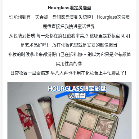
Hourglass限定灵鹿盘
谁能想到有一天会被一盘眼影盘美到失语啊！ Hourglass这波灵
鹿盘直接把我拽进童话世界
从包装到粉质 每一处都在疯狂戳我审美点 这哪里是彩妆盘 明明
是艺术品好吗！ 放在化妆包里就是妥妥的颜值担当
补妆的时候拿出来都觉得自己在拆礼物～ 别以为它只是空有颜值
实用性真的🉑
日常妆容一盘全搞定 早八人再也不用在化妆台上手忙脚乱了！