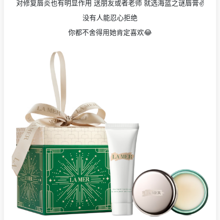
对修复唇炎也有明显作用 送朋友或者老师 就选海蓝之谜唇膏✌️
没有人能忍心拒绝
你都不舍得用她肯定喜欢😂