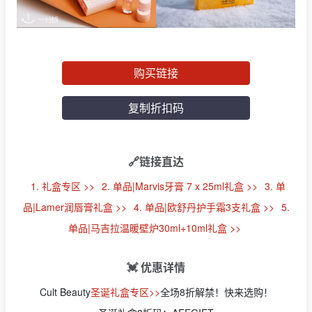
购买链接
复制折扣码
🔗链接直达
1. 礼盒专区 >>
2. 单品|Marvis牙膏 7 x 25ml礼盒 >>
3. 单
品|Lamer润唇膏礼盒 >>
4. 单品|欧舒丹护手霜3支礼盒 >>
5.
单品|马吉拉温暖壁炉30ml+10ml礼盒 >>
💓 优惠详情
Cult Beauty
圣诞礼盒专区>>
全场8折解禁！快来选购！