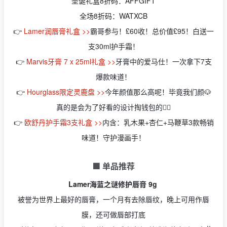
圣诞礼盒8折码：AFFGIFT
全场8折码：WATXCB
👉
Lamer润唇膏礼盒 >>
霸哥参与！£60收！总价值£95！白送一
支30ml护手霜！
👉
Marvis牙膏 7 x 25ml礼盒 >>
牙膏中的爱马仕！一次拿下7支
爆款味道！
👉
Hourglass限定灵鹿盘 >>
今年颜值那么高呢！毕竟我们颜🐶
真的是会为了好看的设计掏钱包的🙋‍♂️
👉
欧舒丹护手霜3支礼盒 >>
内含：乳木果+杏仁+马鞭草3款畅销
味道！守护漫画手！
🟩 单品推荐
Lamer海蓝之谜修护唇膏 9g
被誉为世界上最好的唇膏，一个月有去除唇纹，晚上可用作唇
膜，还可做唇部打底