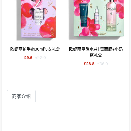
欧缇丽护手霜30ml*3支礼盒
欧缇丽皇后水+排毒面膜+小奶
瓶礼盒
£9.6
£12.0
£28.8
£36.0
商家介绍