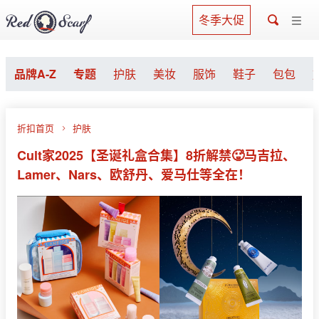
冬季大促
品牌A-Z
专题
护肤
美妆
服饰
鞋子
包包
折扣首页
护肤
Cult家2025【圣诞礼盒合集】8折解禁🥵马吉拉、
Lamer、Nars、欧舒丹、爱马仕等全在！