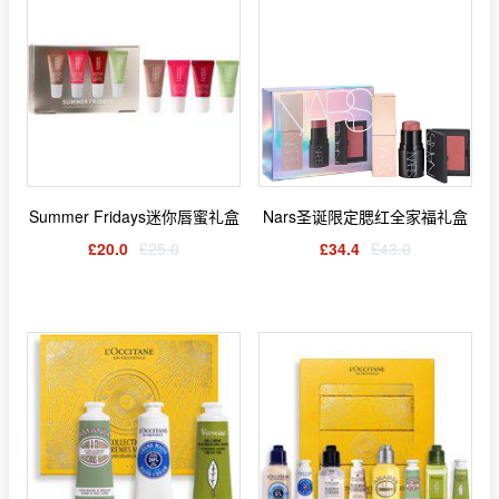
Summer Fridays迷你唇蜜礼盒
Nars圣诞限定腮红全家福礼盒
£20.0
£25.0
£34.4
£43.0