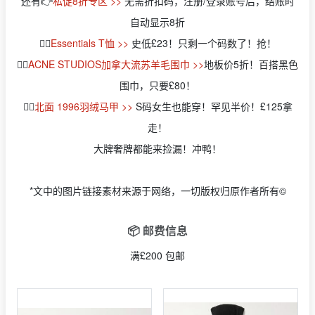
还有👉
私促8折专区 >>
无需折扣码，注册/登录账号后，结账时
自动显示8折
👉🏻
Essentials T恤 >>
史低£23！只剩一个码数了！抢！
👉🏻
ACNE STUDIOS加拿大流苏羊毛围巾 >>
地板价5折！百搭黑色
围巾，只要£80！
👉🏻
北面 1996羽绒马甲 >>
S码女生也能穿！罕见半价！£125拿
走！
大牌奢牌都能来捡漏！冲鸭！
*文中的图片链接素材来源于网络，一切版权归原作者所有©
📦 邮费信息
满£200 包邮