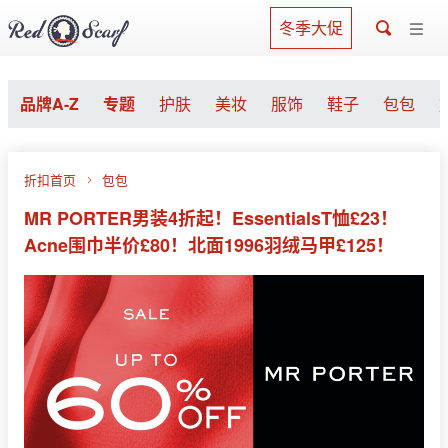
冬季大促
品牌A-Z
专题
护肤
美妆
服饰
鞋子
包包
折扣首页
包包
MR PORTER男装4折起！EssentialsT恤£23！
Acne围巾半价£80！北面1996羽绒马甲£125！