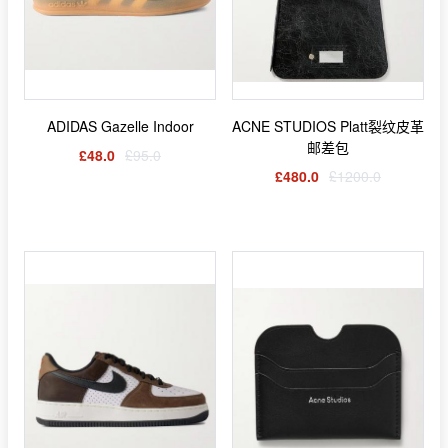
ADIDAS Gazelle Indoor
ACNE STUDIOS Platt裂纹皮革
邮差包
£48.0
£95.0
£480.0
£1200.0