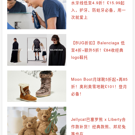
水牙线低至4.9折！£15.99起
入，护牙、防蛀牙必备，用一
次就爱上
【BUG折扣】Balenciaga 低
至4折+额外5折！£84收经典
logo鞋托
Moon Boot月球靴5折起+再85
折！奥利奥雪地靴£101！登月
必备！
Jellycat巴塞罗熊 x Liberty合
作款补货！经典款熊、邦尼兔
等也在