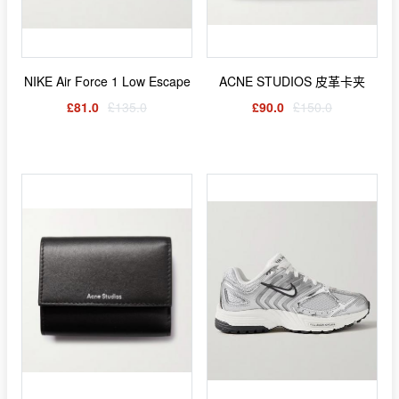
NIKE Air Force 1 Low Escape
ACNE STUDIOS 皮革卡夹
£81.0
£135.0
£90.0
£150.0