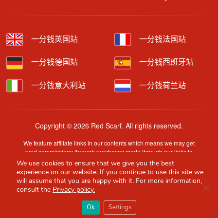
一分钱英国站
一分钱法国站
一分钱德国站
一分钱西班牙站
一分钱意大利站
一分钱荷兰站
Copyright © 2026 Red Scarf. All rights reserved.
We feature affiliate links in our contents which means we may get
paid commissions through purchases made through our links to
retailer sites.
We use cookies to ensure that we give you the best
Content is provided by users, brands or merchants. Some
experience on our website. If you continue to use this site we
information may have been generated by AI and is provided for
will assume that you are happy with it. For more information,
Clo
guidance only. Accuracy and availability may change without prior
consult the
Privacy policy.
notice.
×
Red Scarf
打开APP
Ok
Settings
你必备的英国指南