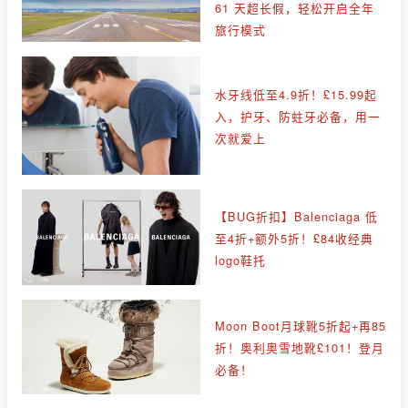
61 天超长假，轻松开启全年
旅行模式
水牙线低至4.9折！£15.99起
入，护牙、防蛀牙必备，用一
次就爱上
【BUG折扣】Balenciaga 低
至4折+额外5折！£84收经典
logo鞋托
Moon Boot月球靴5折起+再85
折！奥利奥雪地靴£101！登月
必备！