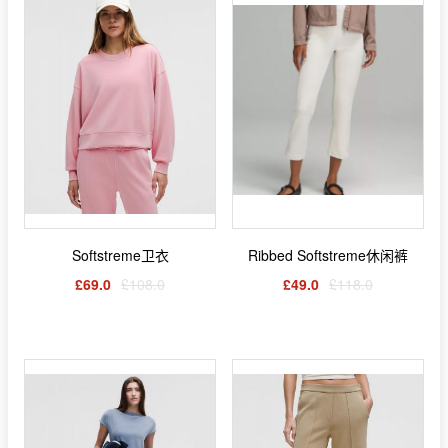
Softstreme卫衣
Ribbed Softstreme休闲裤
£69.0
£108.0
£49.0
£118.0