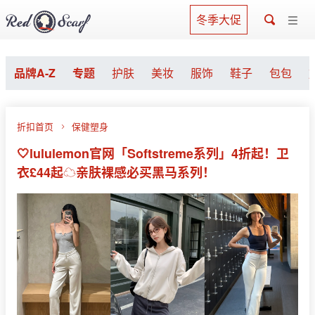
冬季大促
品牌A-Z
专题
护肤
美妆
服饰
鞋子
包包
折扣首页
保健塑身
🤍lululemon官网「Softstreme系列」4折起！卫
衣£44起☁️亲肤裸感必买黑马系列！