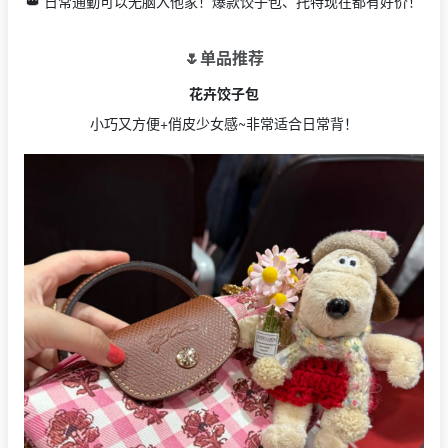
👑 日常通勤可以无脑入他家！爆款饺子包、托特现在都有好价！
🌷单品推荐
花卉饺子包
小巧又方便+俏皮少女感~非常适合日常背！