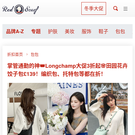
冬季大促
品牌A-Z
专题
护肤
美妆
服饰
鞋子
包包
折扣首页
包包
掌管通勤的神👑Longchamp大促3折起🌸田园花卉
饺子包£139！编织包、托特包等都在折！