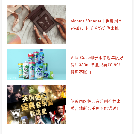
Monica Vinader | 免费刻字
+免邮，超美首饰等你来挑！
Vita Coco椰子水惊现年度好
价！330ml单瓶只要£0.99！
解渴不腻口
伦敦西区经典音乐剧推荐来
啦，精彩音乐剧不能错过！