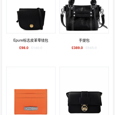
Epure标志皮革零钱包
手提包
£98.0
£140.0
£389.0
£545.0