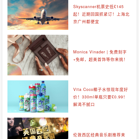
Skyscanner机票史低£145
起！近期回国抓紧订！上海北
京广州都便宜
Monica Vinader | 免费刻字
+免邮，超美首饰等你来挑！
Vita Coco椰子水惊现年度好
价！330ml单瓶只要£0.99！
解渴不腻口
伦敦西区经典音乐剧推荐来