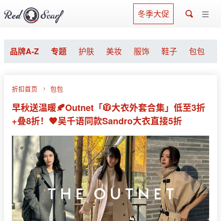
冬季大促
品牌A-Z
专题
护肤
美妆
服饰
鞋子
包包
折扣首页
包包
早秋送温暖🍂Outnet「🧥大衣外套合集」低至3折
+叠8折！🖤吴千语同款Sandro大衣直接5折