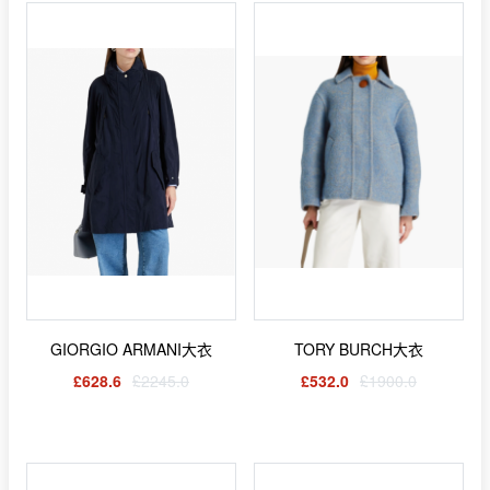
GIORGIO ARMANI大衣
TORY BURCH大衣
£628.6
£2245.0
£532.0
£1900.0