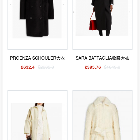
PROENZA SCHOULER大衣
SARA BATTAGLIA收腰大衣
£632.4
£2635.0
£395.76
£1649.0