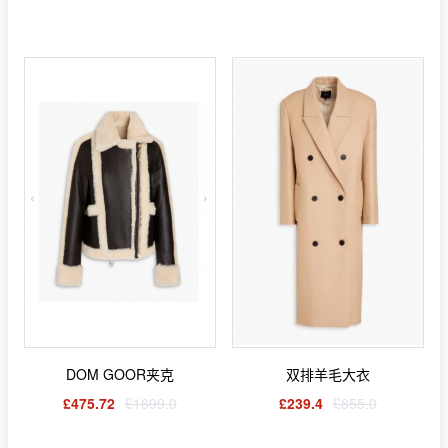
DOM GOOR夹克
双排羊毛大衣
£475.72
£1699.0
£239.4
£855.0