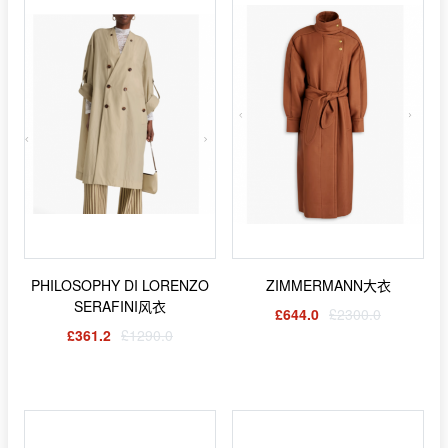
PHILOSOPHY DI LORENZO
ZIMMERMANN大衣
SERAFINI风衣
£644.0
£2300.0
£361.2
£1290.0