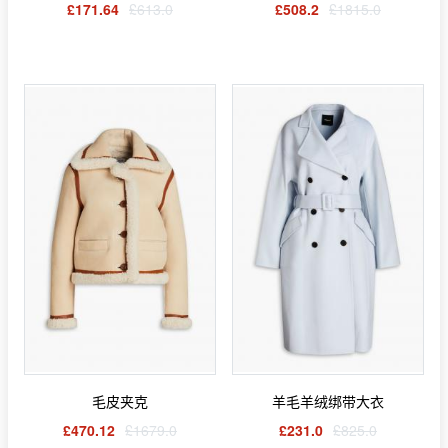
£171.64
£613.0
£508.2
£1815.0
毛皮夹克
羊毛羊绒绑带大衣
£470.12
£1679.0
£231.0
£825.0