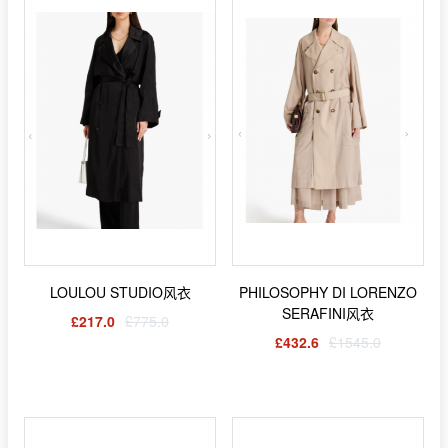
LOULOU STUDIO风衣
PHILOSOPHY DI LORENZO
SERAFINI风衣
£217.0
£775.0
£432.6
£1545.0