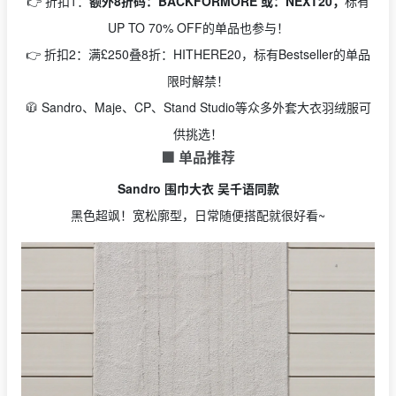
👉 折扣1：
额外8折码：BACKFORMORE 或：NEXT20，
标有
UP TO 70% OFF的单品也参与！
👉 折扣2：满£250叠8折：HITHERE20，标有Bestseller的单品
限时解禁！
🧥 Sandro、Maje、CP、Stand Studio等众多外套大衣羽绒服可
供挑选！
🟩 单品推荐
Sandro 围巾大衣 吴千语同款
黑色超飒！宽松廓型，日常随便搭配就很好看~