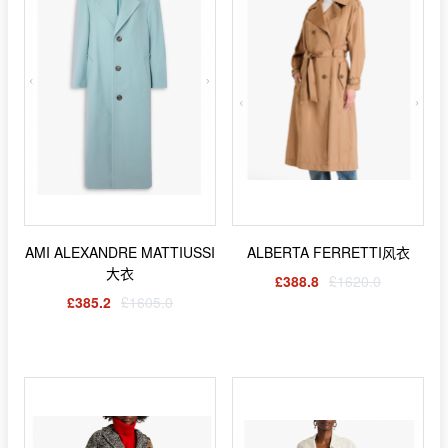
AMI ALEXANDRE MATTIUSSI
ALBERTA FERRETTI风衣
大衣
£388.8
£1620.0
£385.2
£1605.0