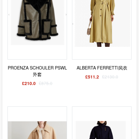
PROENZA SCHOULER PSWL
ALBERTA FERRETTI风衣
外套
£511.2
£2130.0
£210.0
£875.0