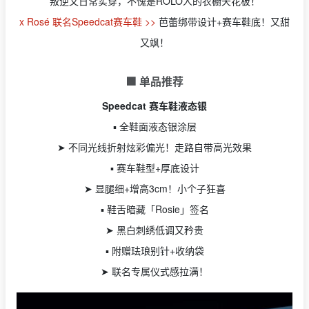
叛逆又日常实穿，不愧是ROLO人的衣橱天花板！
x Rosé 联名Speedcat赛车鞋 >>
芭蕾绑带设计+赛车鞋底！又甜
又飒！
🟩 单品推荐
Speedcat 赛车鞋液态银
▪️ 全鞋面液态银涂层
➤ 不同光线折射炫彩偏光！走路自带高光效果
▪️ 赛车鞋型+厚底设计
➤ 显腿细+增高3cm！小个子狂喜
▪️ 鞋舌暗藏「Rosie」签名
➤ 黑白刺绣低调又矜贵
▪️ 附赠珐琅别针+收纳袋
➤ 联名专属仪式感拉满！