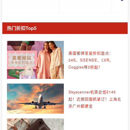
热门折扣Top5
英国奢牌圣诞折扣盘点：
24S、SSENSE、LVR、
Coggles等2折起！
Skyscanner机票史低£145
起！近期回国抓紧订！上海北
京广州都便宜