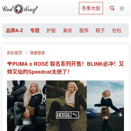
冬季大促
品牌A-Z
专题
护肤
美妆
服饰
鞋子
包包
折扣首页
保健塑身
🌹PUMA x ROSÉ 联名系列开售！BLINK必冲！又
帅又仙的Speedcat太绝了！