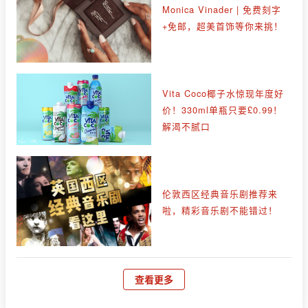
Monica Vinader | 免费刻字
+免邮，超美首饰等你来挑！
Vita Coco椰子水惊现年度好
价！330ml单瓶只要£0.99！
解渴不腻口
伦敦西区经典音乐剧推荐来
啦，精彩音乐剧不能错过！
查看更多