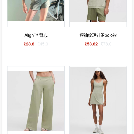
Align™ 背心
短袖纹理针织polo衫
£28.8
£45.0
£53.82
£78.0