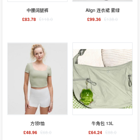
中腰阔腿裤
Align 连衣裙 雾绿
£83.78
£118.0
£99.36
£138.0
方领t恤
牛角包 13L
£48.96
£68.0
£64.24
£88.0