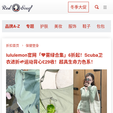
冬季大促
品牌A-Z
专题
护肤
美妆
服饰
鞋子
包包
折扣首页
保健塑身
lululemon官网「💚雾绿合集」6折起！Scuba卫
衣进折🌱运动背心£29收！超具生命力色系！