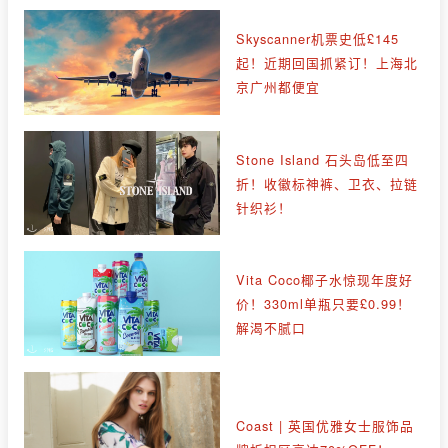
Skyscanner机票史低£145
起！近期回国抓紧订！上海北
京广州都便宜
Stone Island 石头岛低至四
折！收徽标神裤、卫衣、拉链
针织衫！
Vita Coco椰子水惊现年度好
价！330ml单瓶只要£0.99！
解渴不腻口
Coast | 英国优雅女士服饰品