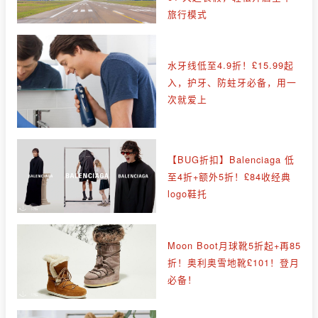
旅行模式
水牙线低至4.9折！£15.99起
入，护牙、防蛀牙必备，用一
次就爱上
【BUG折扣】Balenciaga 低
至4折+额外5折！£84收经典
logo鞋托
Moon Boot月球靴5折起+再85
折！奥利奥雪地靴£101！登月
必备！