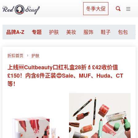
冬季大促
品牌A-Z
专题
护肤
美妆
服饰
鞋子
包包
折扣首页
护肤
上线🆕Cultbeauty口红礼盒28折💄£42收价值
£150！内含6件正装😍Saie、MUF、Huda、CT
等！