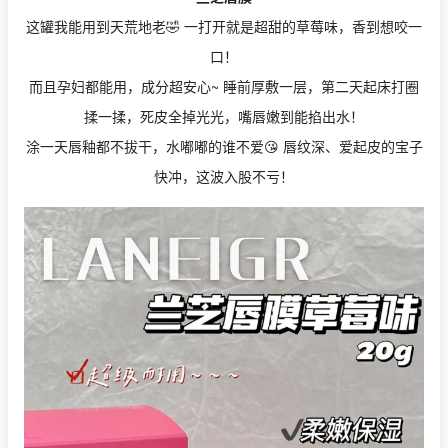
这罐我能用到天荒地老🤣 一打开就是超甜的草莓味，香到想咬一
口！
而且孕妇都能用，成分超安心~ 睡前厚敷一层，第二天起床打圈
揉一揉，死皮全掉光光，嘴唇嫩到能掐出水！
涂一天唇釉都不拔干，水嘟嘟的谁不爱😘 唇纹深、爱起皮的宝子
快冲，这波入股不亏
！