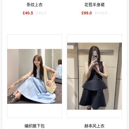
条纹上衣
花苞半身裙
£40.5
£45.0
£99.0
£110.0
编织腋下包
赫本风上衣