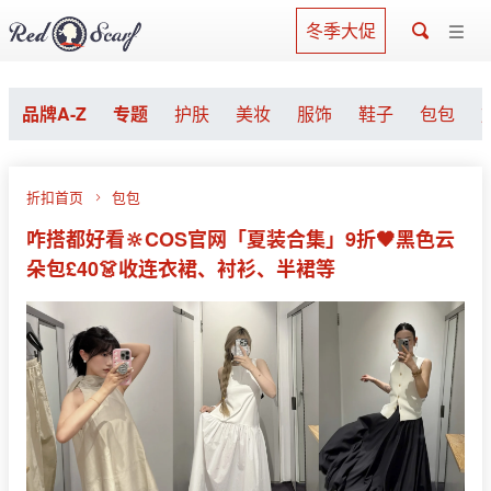
冬季大促
品牌A-Z
专题
护肤
美妆
服饰
鞋子
包包
折扣首页
包包
咋搭都好看🔆COS官网「夏装合集」9折🖤黑色云
朵包£40👗收连衣裙、衬衫、半裙等