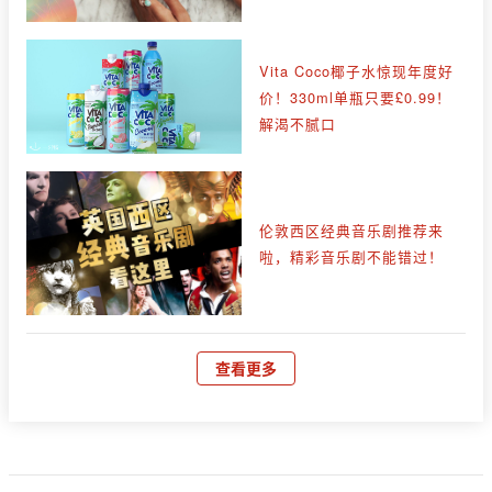
Vita Coco椰子水惊现年度好
价！330ml单瓶只要£0.99！
解渴不腻口
伦敦西区经典音乐剧推荐来
啦，精彩音乐剧不能错过！
查看更多