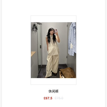
休闲裤
£67.5
£75.0