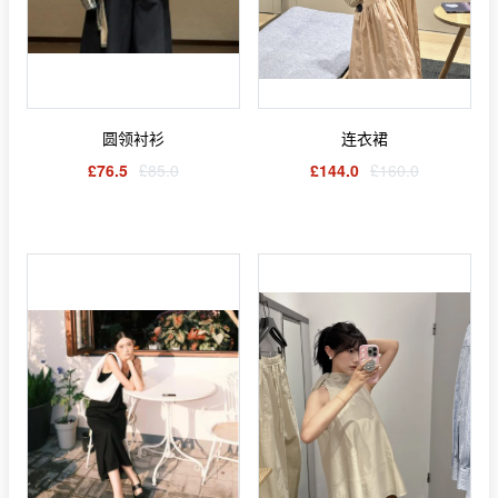
圆领衬衫
连衣裙
£76.5
£85.0
£144.0
£160.0