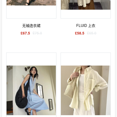
无袖连衣裙
FLUID 上衣
£67.5
£75.0
£58.5
£65.0