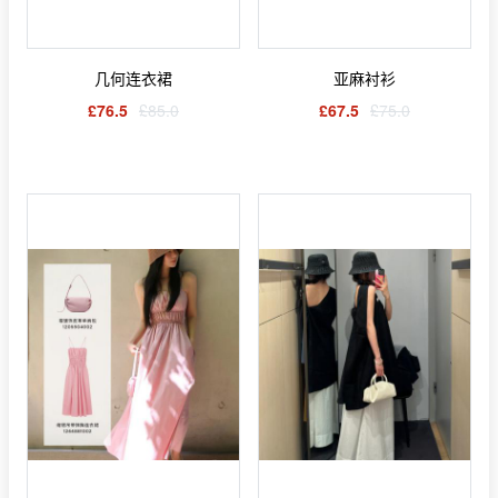
几何连衣裙
亚麻衬衫
£76.5
£85.0
£67.5
£75.0