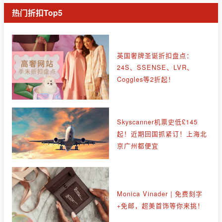
热门折扣Top5
英国奢牌圣诞折扣盘点：
24S、SSENSE、LVR、
Coggles等2折起！
Skyscanner机票史低£145
起！近期回国抓紧订！上海北
京广州都便宜
Monica Vinader | 免费刻字
+免邮，超美首饰等你来挑！