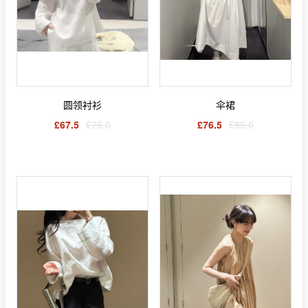
圆领衬衫
伞裙
£67.5
£75.0
£76.5
£85.0