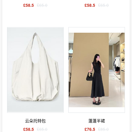
£58.5
£65.0
£58.5
£65.0
云朵托特包
蓬蓬半裙
£58.5
£65.0
£76.5
£85.0