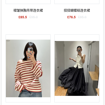
褶皱抹胸吊带连衣裙
扭扭蝴蝶结连衣裙
£85.5
£95.0
£76.5
£85.0