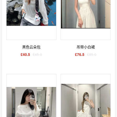
黑色云朵包
吊带小白裙
£40.5
£45.0
£76.5
£85.0