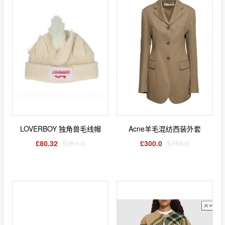
LOVERBOY 独角兽毛线帽
Acne羊毛混纺西装外套
£80.32
£251.0
£300.0
£750.0