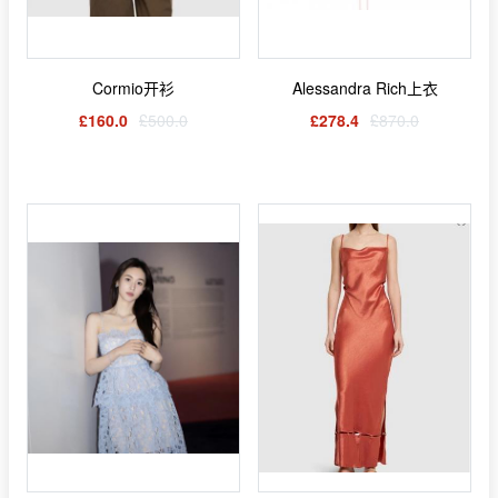
Cormio开衫
Alessandra Rich上衣
£160.0
£500.0
£278.4
£870.0