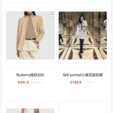
Burberry格纹衬衫
Self-portrait小香风迷你裙
£331.2
£690.0
£120.0
£250.0