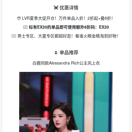
💓 优惠详情
🥹 LVR夏季大促开仓！万件单品入折！2折起+叠8折！
👉🏻 标有EX20的单品即可使用额外8折码：EX20
👉🏻 男士专区、大童专区都超好逛！看谁火眼金睛淘到好物！
🌷 单品推荐
白鹿同款Alessandra Rich公主风上衣