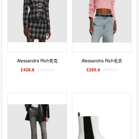
Alessandra Rich夹克
Alessandra Rich毛衣
£428.8
£1340.0
£265.6
£830.0