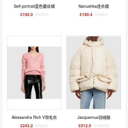
Self-portrait蓝色蕾丝裙
Nanushka连衣裙
£192.0
£400.0
£190.4
£595.0
Alessandra Rich V领毛衣
Jacquemus羽绒服
£243.2
£760.0
£512.0
£1600.0