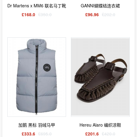
Dr Martens x MM6 联名马丁靴
GANNI蝴蝶结连衣裙
£168.0
£350.0
£96.96
£202.0
加鹅 黑标 羽绒马甲
Hereu Alaro 编织凉鞋
£333.6
£695.0
£201.6
£420.0