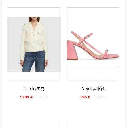
Theory夹克
Aeyde高跟鞋
£198.4
£620.0
£96.6
£345.0