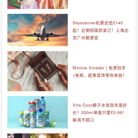
Skyscanner机票史低£145
起！近期回国抓紧订！上海北
京广州都便宜
Monica Vinader | 免费刻字
+免邮，超美首饰等你来挑！
Vita Coco椰子水惊现年度好
价！330ml单瓶只要£0.99！
解渴不腻口