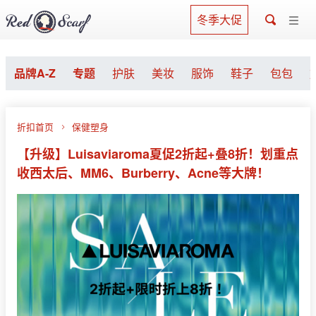
冬季大促
品牌A-Z
专题
护肤
美妆
服饰
鞋子
包包
折扣首页
保健塑身
【升级】Luisaviaroma夏促2折起+叠8折！划重点
收西太后、MM6、Burberry、Acne等大牌！