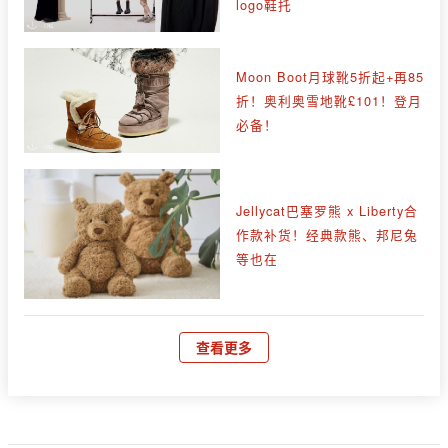
logo鞋托
Moon Boot月球靴5折起+再85
折！奥利奥雪地靴£101！登月
必备！
Jellycat巴塞罗熊 x Liberty合
作款补货！经典款熊、邦尼兔
等也在
查看更多