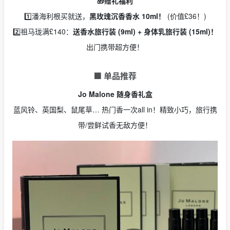
🎁赠礼福利
1️⃣潘海利根买就送，
黑玫瑰沉香香水 10ml！
(价值£36！)
2️⃣祖马珑满£140：
送香水旅行装 (9ml) + 身体乳旅行装 (15ml)！
出门携带超方便！
🟩 单品推荐
Jo Malone 随身香礼盒
蓝风铃、英国梨、鼠尾草… 热门香一次all in！精致小巧，旅行携
带/尝鲜试香无敌方便！