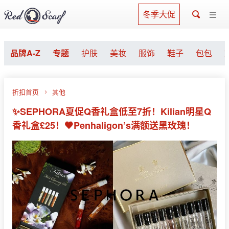
冬季大促
品牌A-Z
专题
护肤
美妆
服饰
鞋子
包包
折扣首页
其他
✨SEPHORA夏促Q香礼盒低至7折！Kilian明星Q
香礼盒£25！🖤Penhaligon’s满额送黑玫瑰！