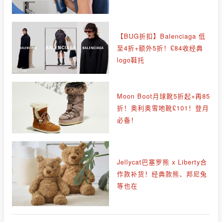
【BUG折扣】Balenciaga 低
至4折+额外5折！£84收经典
logo鞋托
Moon Boot月球靴5折起+再85
折！奥利奥雪地靴£101！登月
必备！
Jellycat巴塞罗熊 x Liberty合
作款补货！经典款熊、邦尼兔
等也在