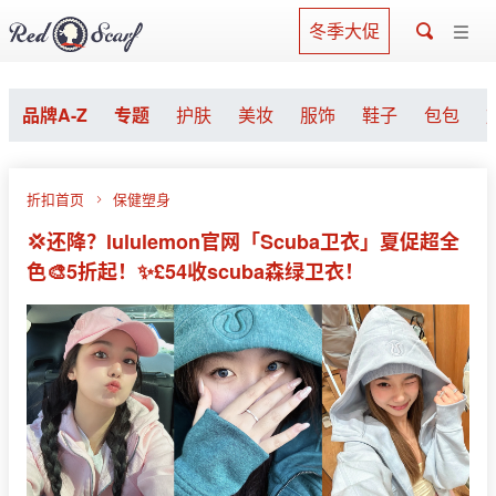
冬季大促
品牌A-Z
专题
护肤
美妆
服饰
鞋子
包包
折扣首页
保健塑身
💢还降？lululemon官网「Scuba卫衣」夏促超全
色🎨5折起！✨£54收scuba森绿卫衣！