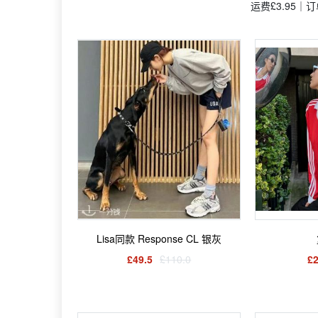
运费£3.95｜
Lisa同款 Response CL 银灰
£49.5
£110.0
£2