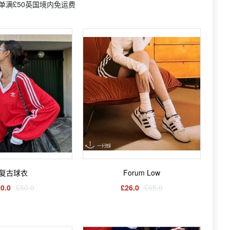
订单满£50英国境内免运费
复古球衣
Forum Low
0.0
£50.0
£26.0
£65.0