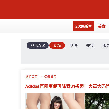
2026新生
美食
品牌A-Z
专题
护肤
美妆
服
折扣首页
保健塑身
Adidas官网夏促再降🔛34折起！大童大码运动鞋