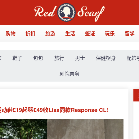
购物
折扣
旅游
生活
签证
玩乐
留学
饰
鞋子
包包
旅行
男士
保健塑身
配饰
剧院票务
£19起😻£49收Lisa同款Response CL！