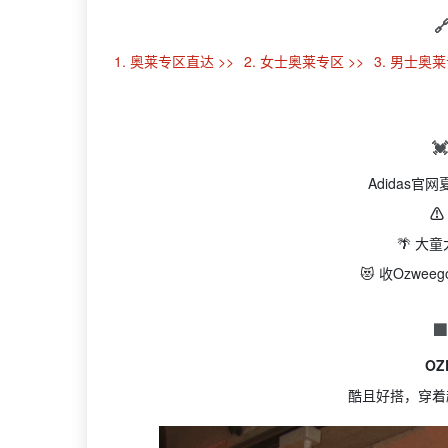

1. 奥莱专区直达 >>
2. 女士奥莱专区 >>
3. 男士奥莱

Adidas官
⚠
🌴 大
😻 收Ozwee

OZ
酷且好搭，穿着