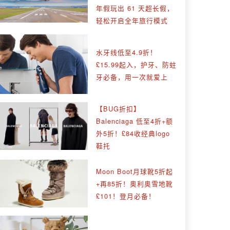
年假玩出 61 天超长假，
轻松开启全年旅行模式
水牙线低至4.9折！
£15.99起入，护牙、防蛀
牙必备，用一次就爱上
【BUG折扣】
Balenciaga 低至4折+额
外5折！£84收经典logo
鞋托
Moon Boot月球靴5折起
+再85折！奥利奥雪地靴
£101！登月必备！