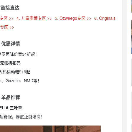
链接直达
专区 >>
4. 儿童奥莱专区 >>
5. Ozweego专区 >>
6. Originals
专区 >>
 优惠详情
网夏促再降价🔛34折起！
️ 无需折扣码
童大码运动鞋£19起
go、Gazelle、NMD等！
 单品推荐
ELIA 三叶草
超舒服，厚底还能增高！