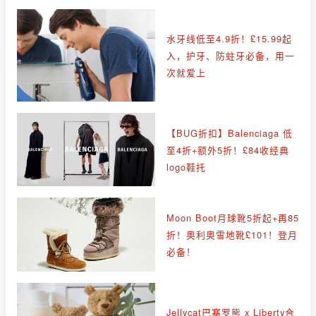
水牙线低至4.9折！£15.99起
入，护牙、防蛀牙必备，用一
次就爱上
【BUG折扣】Balenciaga 低
至4折+额外5折！£84收经典
logo鞋托
Moon Boot月球靴5折起+再85
折！奥利奥雪地靴£101！登月
必备！
Jellycat巴塞罗熊 x Liberty合