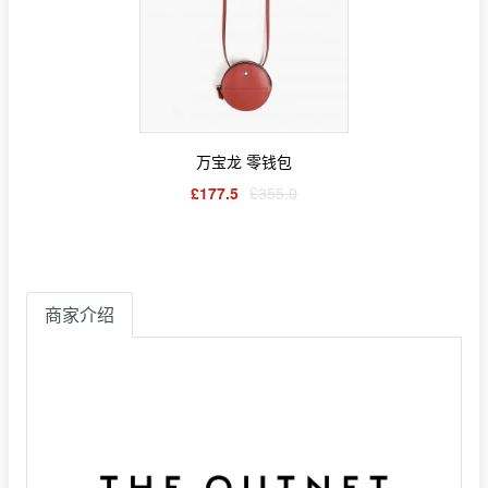
万宝龙 零钱包
£177.5
£355.0
商家介绍