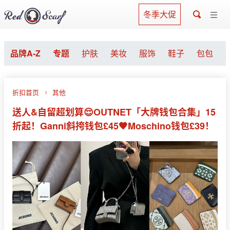
冬季大促
品牌A-Z
专题
护肤
美妆
服饰
鞋子
包包
折扣首页
其他
送人&自留超划算😌OUTNET「大牌钱包合集」15
折起！Ganni斜挎钱包£45🖤Moschino钱包£39！