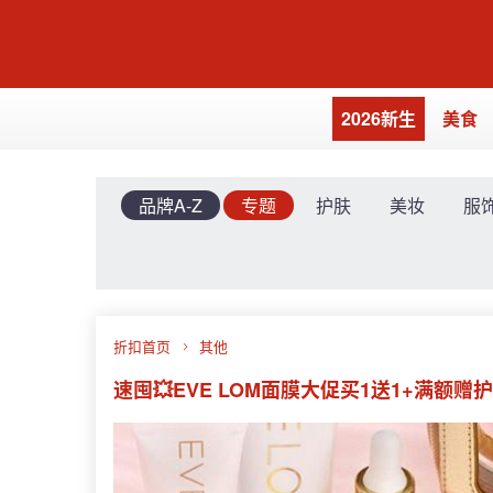
2026新生
美食
品牌A-Z
专题
护肤
美妆
服
折扣首页
其他
速囤💥EVE LOM面膜大促买1送1+满