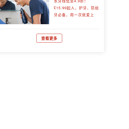
水牙线低至4.9折！
£15.99起入，护牙、防蛀
牙必备，用一次就爱上
查看更多