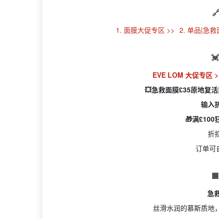

1. 面膜大促专区 >>
2. 单品|急救面

EVE LOM 大促专区 
💥急救面膜£35原地复
输入
🎁满£10
折
订单可

急救
丝滑水润的慕斯质地