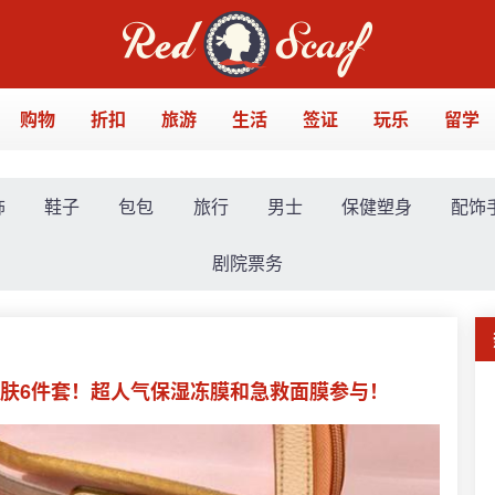
购物
折扣
旅游
生活
签证
玩乐
留学
饰
鞋子
包包
旅行
男士
保健塑身
配饰
剧院票务
额赠护肤6件套！超人气保湿冻膜和急救面膜参与！