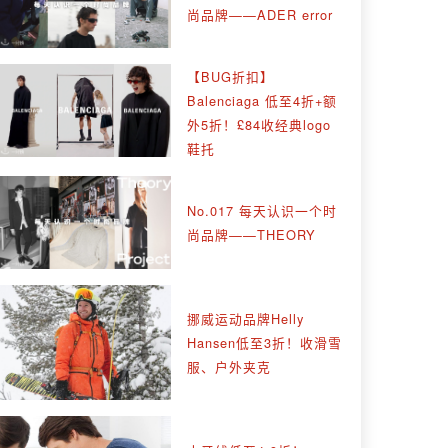
尚品牌——ADER error
【BUG折扣】
Balenciaga 低至4折+额
外5折！£84收经典logo
鞋托
No.017 每天认识一个时
尚品牌——THEORY
挪威运动品牌Helly
Hansen低至3折！收滑雪
服、户外夹克