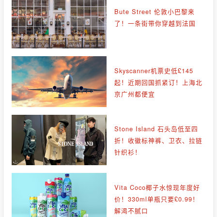
Bute Street 伦敦小巴黎来
了！一条街带你穿越到法国
Skyscanner机票史低£145
起！近期回国抓紧订！上海北
京广州都便宜
Stone Island 石头岛低至四
折！收徽标神裤、卫衣、拉链
针织衫！
Vita Coco椰子水惊现年度好
价！330ml单瓶只要£0.99！
解渴不腻口