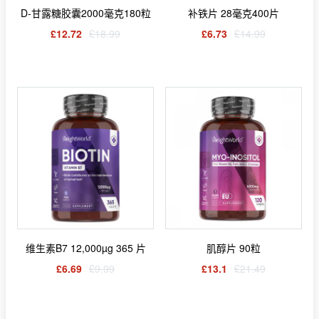
D-甘露糖胶囊2000毫克180粒
补铁片 28毫克400片
£12.72
£18.99
£6.73
£14.99
维生素B7 12,000µg 365 片
肌醇片 90粒
£6.69
£9.99
£13.1
£21.49