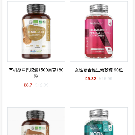
有机胡芦巴胶囊1500毫克180
女性复合维生素软糖 90粒
粒
£9.32
£15.99
£8.7
£12.99