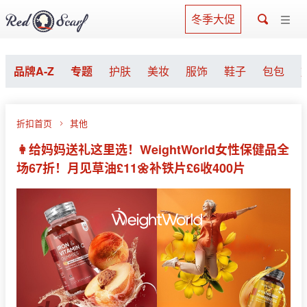
冬季大促
品牌A-Z
专题
护肤
美妆
服饰
鞋子
包包
折扣首页
其他
👩给妈妈送礼这里选！WeightWorld女性保健品全
场67折！月见草油£11🌼补铁片£6收400片