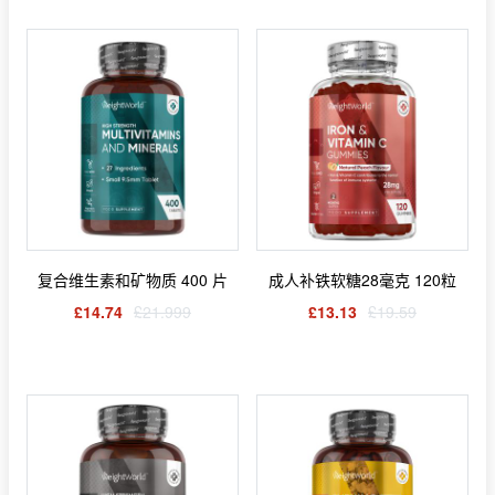
复合维生素和矿物质 400 片
成人补铁软糖28毫克 120粒
£14.74
£21.999
£13.13
£19.59