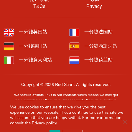
T&Cs
Privacy
一分钱英国站
一分钱法国站
一分钱德国站
一分钱西班牙站
一分钱意大利站
一分钱荷兰站
Copyright © 2026 Red Scarf. All rights reserved.
We feature affiliate links in our contents which means we may get
paid commissions through purchases made through our links to
retailer sites.
We use cookies to ensure that we give you the best
Content is provided by users, brands or merchants. Some
experience on our website. If you continue to use this site we
information may have been generated by AI and is provided for
will assume that you are happy with it. For more information,
Clo
guidance only. Accuracy and availability may change without prior
consult the
Privacy policy.
notice.
Red Scarf