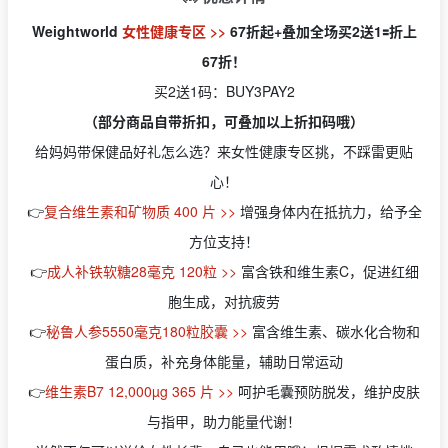
Weightworld
女性健康专区 >>
67折起+叠加全场买2送1🟰折上
67折！
买2送1码：BUY3PAY2
（部分商品自带折扣，可叠加以上折扣码哦）
给妈妈带保健品好礼怎么选？来女性健康专区挑，不踩雷更贴
心！
👉
复合维生素和矿物质 400 片 >>
增强身体内在抵抗力，给予全
方位支持！
👉
成人补铁软糖28毫克 120粒 >>
富含铁和维生素C，促进红细
胞生成，对抗疲劳
👉
秘鲁人参5550毫克180粒胶囊 >>
富含维生素、碳水化合物和
蛋白质，补充身体能量，辅助日常运动
👉
维生素B7 12,000µg 365 片 >>
呵护毛囊预防脱发，维护皮肤
与指甲，助力能量代谢！