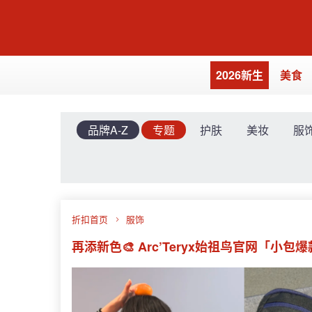
2026新生
美食
品牌A-Z
专题
护肤
美妆
服
折扣首页
服饰
再添新色🎨 Arc’Teryx始祖鸟官网「小