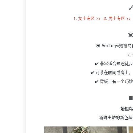

1. 女士专区 >>
2. 男士专区 >>

💟 Arc’Tery

✔️ 非常适合短途
✔️ 可系在腰间或肩
✔️ 背板上有一个

始祖鸟 
新鲜出炉的新色超