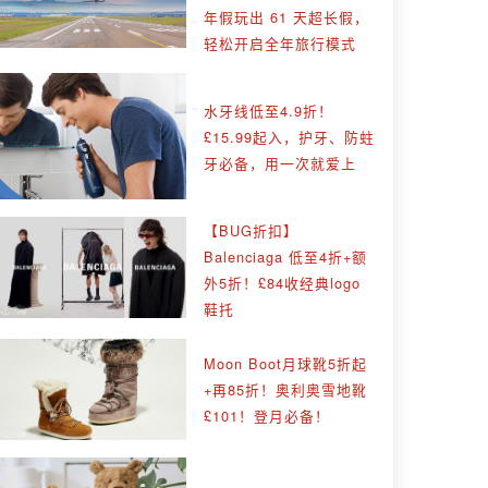
年假玩出 61 天超长假，
轻松开启全年旅行模式
水牙线低至4.9折！
£15.99起入，护牙、防蛀
牙必备，用一次就爱上
【BUG折扣】
Balenciaga 低至4折+额
外5折！£84收经典logo
鞋托
Moon Boot月球靴5折起
+再85折！奥利奥雪地靴
£101！登月必备！