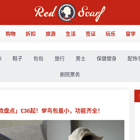
购物
折扣
旅游
生活
签证
玩乐
留学
饰
鞋子
包包
旅行
男士
保健塑身
配饰
剧院票务
包爆款盘点」£36起！💯鸟包虽小，功能齐全！