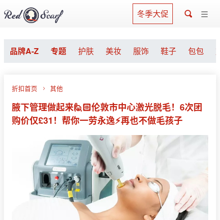
冬季大促
品牌A-Z
专题
护肤
美妆
服饰
鞋子
包包
折扣首页
其他
腋下管理做起来🙋🏻伦敦市中心激光脱毛！6次团
购价仅£31！帮你一劳永逸⚡️再也不做毛孩子