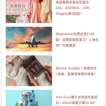
英国奢牌圣诞折扣盘点：
24S、SSENSE、LVR、
Coggles等2折起！
Skyscanner机票史低£145
起！近期回国抓紧订！上海北
京广州都便宜
Monica Vinader | 免费刻字
+免邮，超美首饰等你来挑！
Vita Coco椰子水惊现年度好
价！330ml单瓶只要£0.99！