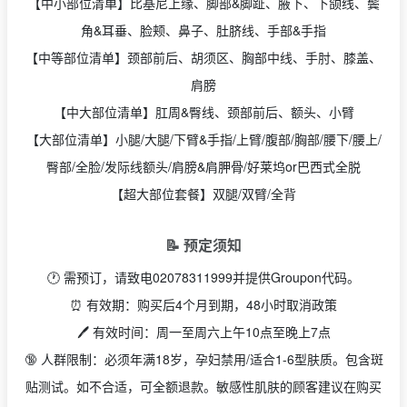
【中小部位清单】比基尼上缘、脚部&脚趾、腋下、下颌线、鬓
角&耳垂、脸颊、鼻子、肚脐线、手部&手指
【中等部位清单】颈部前后、胡须区、胸部中线、手肘、膝盖、
肩膀
【中大部位清单】肛周&臀线、颈部前后、额头、小臂
【大部位清单】小腿/大腿/下臂&手指/上臂/腹部/胸部/腰下/腰上/
臀部/全脸/发际线额头/肩膀&肩胛骨/好莱坞or巴西式全脱
【超大部位套餐】双腿/双臂/全背
📝 预定须知
🕐 需预订，请致电02078311999并提供Groupon代码。
⏰ 有效期：购买后4个月到期，48小时取消政策
🖊️ 有效时间：周一至周六上午10点至晚上7点
🔞 人群限制：必须年满18岁，孕妇禁用/适合1-6型肤质。包含斑
贴测试。如不合适，可全额退款。敏感性肌肤的顾客建议在购买