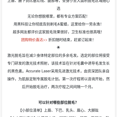
上唇、腋下到比基尼线、腿部等，全身小至大面积脱毛区域随心
选
无论你想脱哪里，都有专业方案匹配！
用黑科技让你彻底告别剃毛&蜜蜡，这里给你一劳永逸！
超多网友都评价这家脱毛效果很好，卫生标准也很高哦！
团购特价直达>>
折扣随时结束，赶紧订起来！
🌟
激光脱毛旨在减少身体特定部位的多余毛发。选定的部位将接受
专门研发的激光技术照射，该技术旨在针对毛囊中诱导毛发生长
的黑色素。Accurate Laser采用先进激光技术，由资深团队亲自
操作，为肌肤定制专属脱毛计划。第一次疗程将以咨询开始，然
后开始脱毛治疗，两次疗程之间间隔一个月。
可以针对哪些部位脱毛？
【小部位清单】上唇、下巴、乳头、眉心、大脚趾