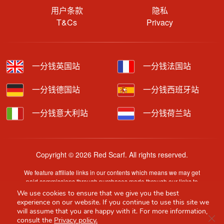
用户条款
隐私
T&Cs
Privacy
一分钱英国站
一分钱法国站
一分钱德国站
一分钱西班牙站
一分钱意大利站
一分钱荷兰站
Copyright © 2026 Red Scarf. All rights reserved.
We feature affiliate links in our contents which means we may get
paid commissions through purchases made through our links to
retailer sites.
We use cookies to ensure that we give you the best
Content is provided by users, brands or merchants. Some
experience on our website. If you continue to use this site we
information may have been generated by AI and is provided for
will assume that you are happy with it. For more information,
Clo
guidance only. Accuracy and availability may change without prior
consult the
Privacy policy.