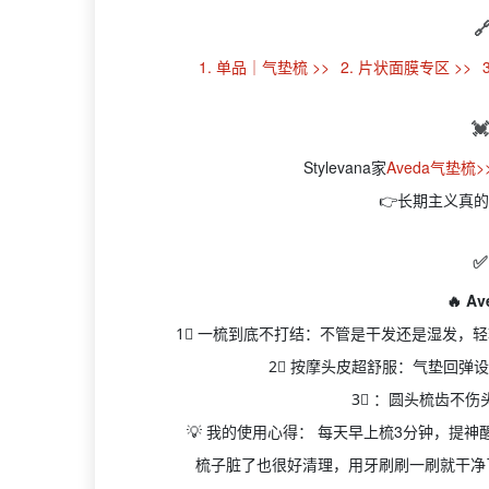

1. 单品｜气垫梳 >>
2. 片状面膜专区 >>

Stylevana家
Aveda气垫梳>
👉长期主义真
✅
🔥 
1⃣ 一梳到底不打结：不管是干发还是湿发，
2⃣ 按摩头皮超舒服：气垫回弹
3⃣ ：圆头梳齿不
💡 我的使用心得： 每天早上梳3分钟，提
梳子脏了也很好清理，用牙刷刷一刷就干净了