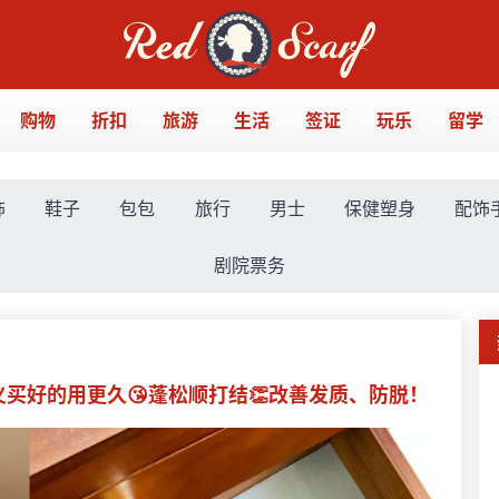
购物
折扣
旅游
生活
签证
玩乐
留学
饰
鞋子
包包
旅行
男士
保健塑身
配饰
剧院票务
义买好的用更久😘蓬松顺打结👏改善发质、防脱！