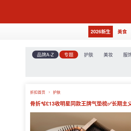
2026新生
美食
品牌A-Z
专题
护肤
美妆
服
折扣首页
护肤
骨折🫧£13收明星同款王牌气垫梳✅长期主