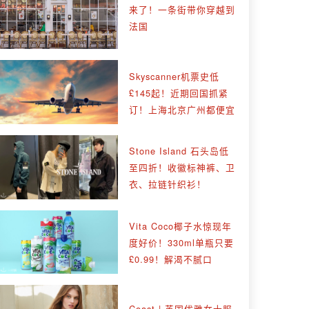
来了！一条街带你穿越到
法国
Skyscanner机票史低
£145起！近期回国抓紧
订！上海北京广州都便宜
Stone Island 石头岛低
至四折！收徽标神裤、卫
衣、拉链针织衫！
Vita Coco椰子水惊现年
度好价！330ml单瓶只要
£0.99！解渴不腻口
Coast | 英国优雅女士服