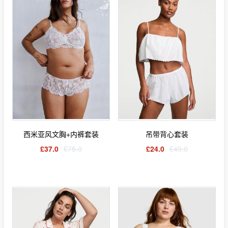
西米亚风文胸+内裤套装
吊带背心套装
£37.0
£75.0
£24.0
£49.0