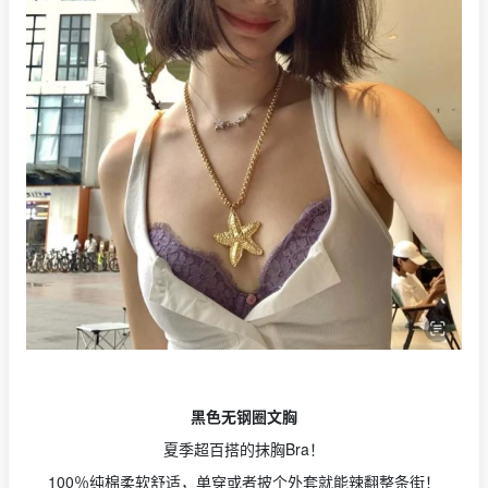
黑色无钢圈文胸
夏季超百搭的抹胸Bra！
100％纯棉柔软舒适，单穿或者披个外套就能辣翻整条街！