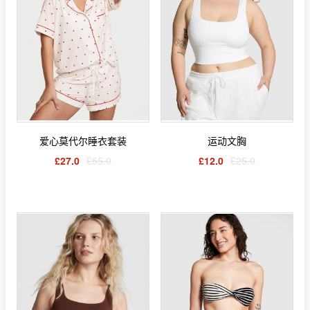
爱心莫代尔睡衣套装
运动文胸
£27.0
£55.0
£12.0
£25.0