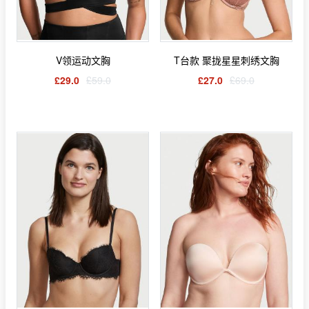
V领运动文胸
T台款 聚拢星星刺绣文胸
£29.0
£59.0
£27.0
£69.0