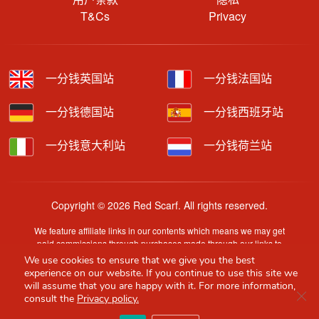
T&Cs
Privacy
一分钱英国站
一分钱法国站
一分钱德国站
一分钱西班牙站
一分钱意大利站
一分钱荷兰站
Copyright © 2026 Red Scarf. All rights reserved.
We feature affiliate links in our contents which means we may get
paid commissions through purchases made through our links to
retailer sites.
We use cookies to ensure that we give you the best
Content is provided by users, brands or merchants. Some
experience on our website. If you continue to use this site we
information may have been generated by AI and is provided for
will assume that you are happy with it. For more information,
Clo
guidance only. Accuracy and availability may change without prior
consult the
Privacy policy.
notice.
Red Scarf