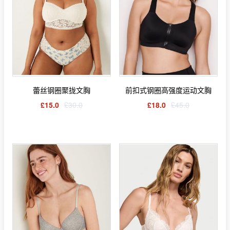
蕾丝钢圈聚拢文胸
前扣式钢圈高强度运动文胸
£15.0
£30.0
£18.0
£45.0