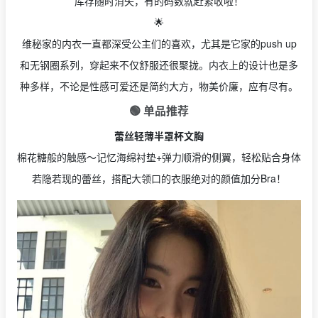
库存随时消失，有的码数就赶紧收啦！
🌟
维秘家的内衣一直都深受公主们的喜欢，尤其是它家的push up
和无钢圈系列，穿起来不仅舒服还很聚拢。内衣上的设计也是多
种多样，不论是性感可爱还是简约大方，物美价廉，应有尽有。
🟢 单品推荐
蕾丝轻薄半罩杯文胸
棉花糖般的触感～记忆海绵衬垫+弹力顺滑的侧翼，轻松贴合身体
若隐若现的蕾丝，搭配大领口的衣服绝对的颜值加分Bra！