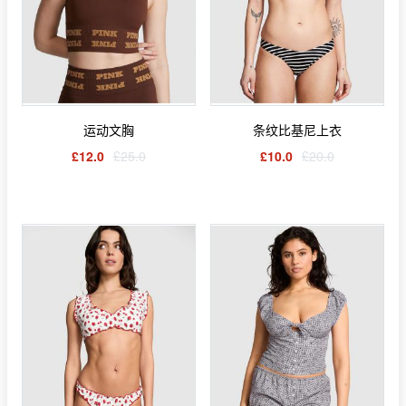
运动文胸
条纹比基尼上衣
£12.0
£25.0
£10.0
£20.0