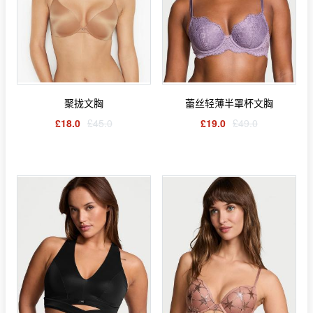
聚拢文胸
蕾丝轻薄半罩杯文胸
£18.0
£45.0
£19.0
£49.0