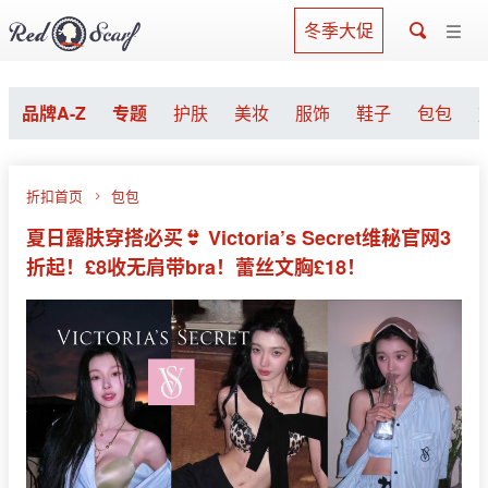
冬季大促
品牌A-Z
专题
护肤
美妆
服饰
鞋子
包包
折扣首页
包包
夏日露肤穿搭必买👙 Victoria’s Secret维秘官网3
折起！£8收无肩带bra！蕾丝文胸£18！