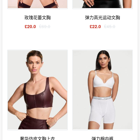
玫瑰花蕾文胸
弹力高光运动文胸
£20.0
£69.0
£22.0
£45.0
奢华仿皮文胸上衣
弹力棉内裤