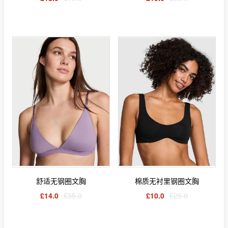
舒适无钢圈文胸
棉质无衬里钢圈文胸
£14.0
£35.0
£10.0
£25.0