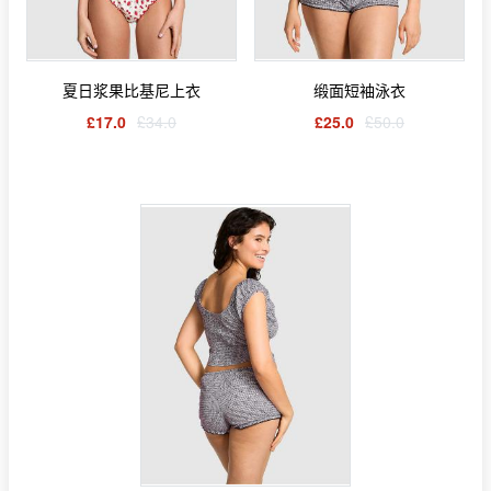
夏日浆果比基尼上衣
缎面短袖泳衣
£17.0
£34.0
£25.0
£50.0