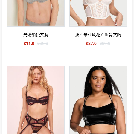
光滑聚拢文胸
波西米亚风花卉鱼骨文胸
£11.0
£30.0
£27.0
£69.0