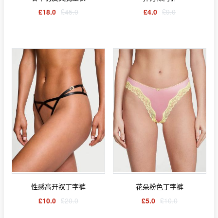
£18.0
£45.0
£4.0
£9.0
性感高开衩丁字裤
花朵粉色丁字裤
£10.0
£20.0
£5.0
£10.0