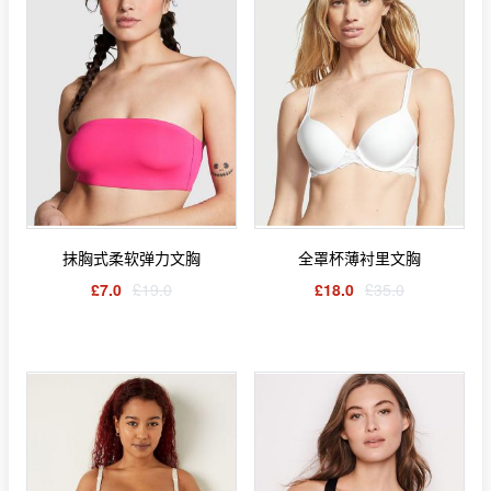
抹胸式柔软弹力文胸
全罩杯薄衬里文胸
£7.0
£19.0
£18.0
£35.0