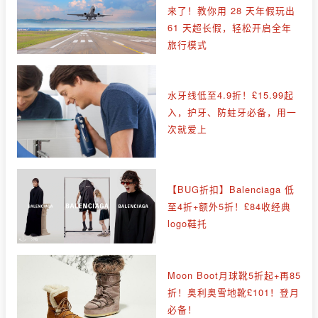
来了！教你用 28 天年假玩出
61 天超长假，轻松开启全年
旅行模式
水牙线低至4.9折！£15.99起
入，护牙、防蛀牙必备，用一
次就爱上
【BUG折扣】Balenciaga 低
至4折+额外5折！£84收经典
logo鞋托
Moon Boot月球靴5折起+再85
折！奥利奥雪地靴£101！登月
必备！