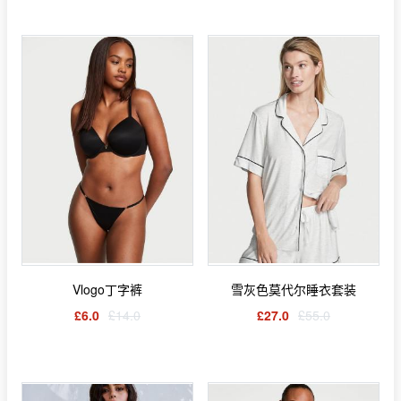
Vlogo丁字裤
雪灰色莫代尔睡衣套装
£6.0
£14.0
£27.0
£55.0