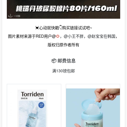
💓心动就快戳👇购买链接试试吧~
图片素材来源于RED用户@
🌻
，@小王不胖，@赵宝宝在韩国
，
版权归原作者所有
📦 邮费信息
满130镑包邮