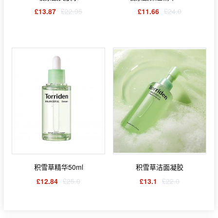
£13.87
£22.95
£11.66
£24.0
积雪草精华50ml
积雪草洁面凝胶
£12.84
£25.0
£13.1
£22.0