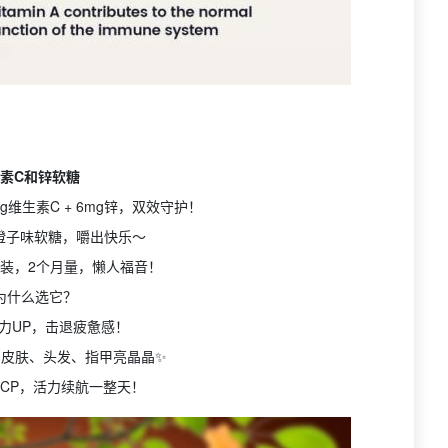
素C和锌软糖
g维生素C + 6mg锌，双效守护！
橙子味软糖，嚼出快乐～
0粒装，2个月量，懒人福音！
 为什么选它？
疫力UP，击退疲惫感！
，皮肤、头发、指甲亮晶晶✨
金CP，活力续航一整天！