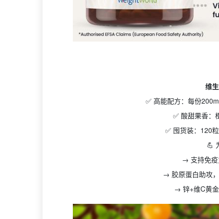
维生
✅ 高能配方：每份200m
✅ 酸甜果香：
✅ 囤货装：12
💪
→ 支持免
→ 胶原蛋白助攻
→ 锌+维C黄