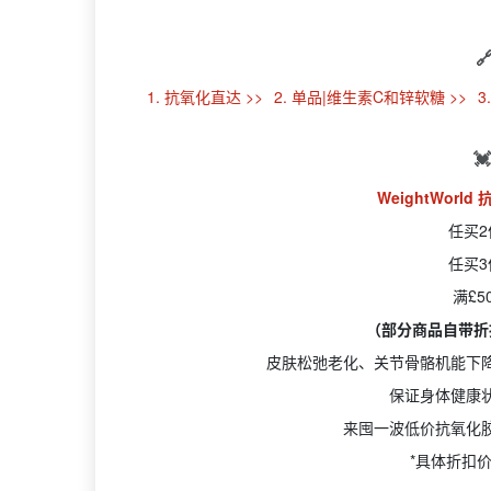

1. 抗氧化直达 >>
2. 单品|维生素C和锌软糖 >>
3

WeightWorld
任买2
任买3
满£
（部分商品自带折
皮肤松弛老化、关节骨骼机能下
保证身体健康
来囤一波低价抗氧化
*具体折扣