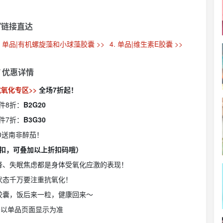
链接直达
. 单品|有机螺旋藻和小球藻胶囊 >>
4. 单品|维生素E胶囊 >>

优惠详情
 抗氧化专区>>
全场7折起！
件8折：
B2G20
件7折：
B3G30
50送南非醉茄！
扣，可叠加以上折扣码哦）
降、失眠焦虑都是身体受氧化应激的表现！
状态千万要注重抗氧化！
胶囊，饭后来一粒，健康回来～
价以单品页面显示为准