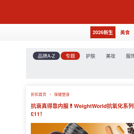
2026新生
美食
品牌A-Z
专题
护肤
美妆
服
折扣首页
保健塑身
抗衰真得靠内服💊WeightWorld抗氧化
£11！