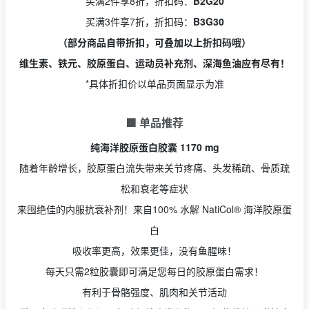
买满2件享8折，折扣码：
B2G20
买满3件享7折，折扣码：
B3G30
（部分商品自带折扣，可叠加以上折扣码哦）
维生素、铁元、胶原蛋白、运动员补充剂、深海鱼油应有尽有！
*具体折扣价以单品页面显示为准
🟩 单品推荐
纯海洋胶原蛋白胶囊 1170 mg
随着年龄增长，胶原蛋白流失带来关节疼痛、头发稀疏、骨质疏
松和衰老等症状
来囤绝佳的内服抗衰补剂！来自100% 水解 NatiCol® 海洋胶原蛋
白
吸收率更高，效果更佳，没有鱼腥味！
每天只需2粒胶囊即可满足您每日的胶原蛋白需求！
有利于骨骼强度、肌肉和关节活动