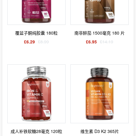
覆盆子酮纯胶囊 180粒
南非醉茄 1500毫克 180 片
£6.29
£8.99
£6.95
£14.19
成人补铁软糖28毫克 120粒
维生素 D3 K2 365片