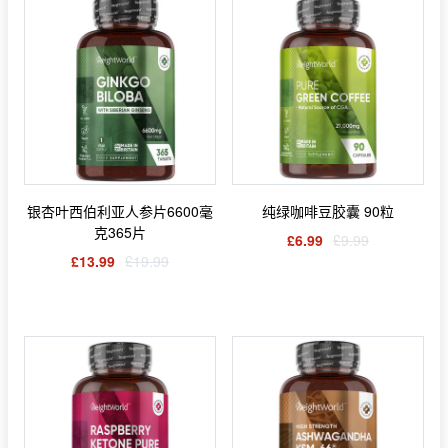
银杏叶西伯利亚人参片6600毫
纯绿咖啡豆胶囊 90粒
克365片
£6.99
£9.99
£13.99
£19.99