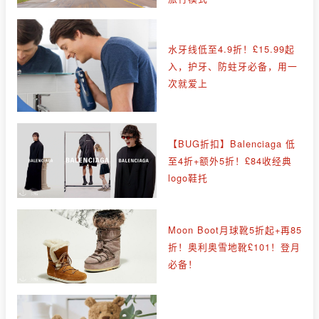
水牙线低至4.9折！£15.99起
入，护牙、防蛀牙必备，用一
次就爱上
【BUG折扣】Balenciaga 低
至4折+额外5折！£84收经典
logo鞋托
Moon Boot月球靴5折起+再85
折！奥利奥雪地靴£101！登月
必备！