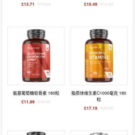
£13.71
£19.59
£10.49
£14.99
氨基葡萄糖软骨素 180粒
脂质体维生素C1000毫克 180
粒
£11.89
£16.99
£17.19
£26.99