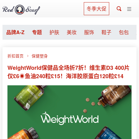
冬季大促
品牌A-Z
专题
护肤
美妆
服饰
鞋子
包包
折扣首页
保健塑身
WeightWorld保健品全场折7折！维生素D3 400片
仅£6☀️鱼油240粒£15！海洋胶原蛋白120粒£14