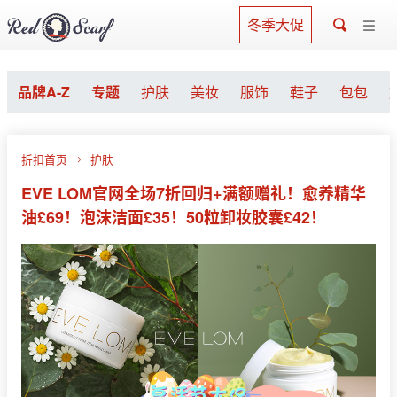
冬季大促
品牌A-Z
专题
护肤
美妆
服饰
鞋子
包包
折扣首页
护肤
EVE LOM官网全场7折回归+满额赠礼！愈养精华
油£69！泡沫洁面£35！50粒卸妆胶囊£42！