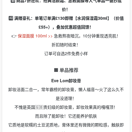
1️⃣ 商品7折狂欢：经典洁颜霜、急救面膜等人气单品一键抄底
价！
2️⃣ 满赠豪礼：单笔订单满£130即赠【水润保湿霜30ml】（价值
£55+），叠加优惠超值回馈！
👉
保湿面膜 100ml >>
急救熬夜暗沉，10分钟重现透亮肌！
折扣随时结束！
订单可自选2件免费小样
🟩 单品推荐
Eve Lom卸妆膏
卸妆洁面二合一，常年霸榜的卸妆膏，懒人福音～火了这么久不
是没道理！
不愧是英国🇬🇧贵妇级的卸妆膏，卸妆效果真的嘎嘎顶！
而且除了能卸妆！它还能养护肌肤
它质地是软糯的土豆泥质地，膏体里还有微微的颗粒感，触肤即