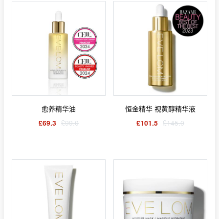
愈养精华油
恒金精华 视黄醇精华液
£69.3
£99.0
£101.5
£145.0