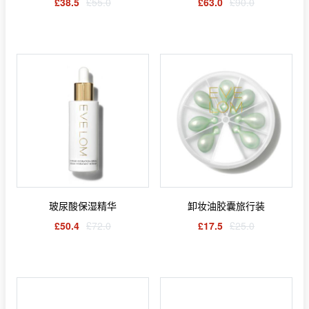
£38.5
£55.0
£63.0
£90.0
玻尿酸保湿精华
卸妆油胶囊旅行装
£50.4
£72.0
£17.5
£25.0