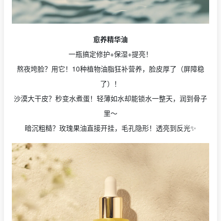
愈养精华油
一瓶搞定修护+保湿+提亮！
熬夜垮脸？用它！10种植物油脂狂补营养，脸皮厚了（屏障稳
了）！
沙漠大干皮？秒变水煮蛋！轻薄如水却能锁水一整天，润到骨子
里～
暗沉粗糙？玫瑰果油直接开挂，毛孔隐形！透亮到反光✨