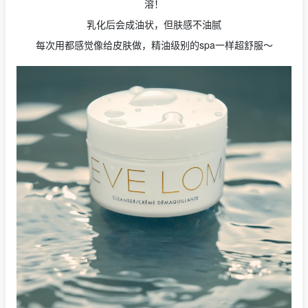
溶！
乳化后会成油状，但肤感不油腻
每次用都感觉像给皮肤做，精油级别的spa一样超舒服～