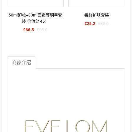
50ml卸妆+30ml面霜等明星套
尝鲜护肤套装
装 价值£145！
£25.2
£36.0
£66.5
£95.0
商家介绍