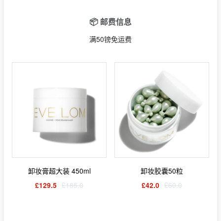
📦 邮费信息
满50镑免运费
卸妆膏超大装 450ml
卸妆胶囊50粒
£129.5
£185.0
£42.0
£60.0