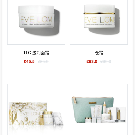
TLC 滋润面霜
晚霜
£45.5
£65.0
£63.0
£90.0