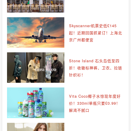
Skyscanner机票史低£145
起！近期回国抓紧订！上海北
京广州都便宜
Stone Island 石头岛低至四
折！收徽标神裤、卫衣、拉链
针织衫！
Vita Coco椰子水惊现年度好
价！330ml单瓶只要£0.99！
解渴不腻口